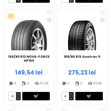
155/80 R13 NOVA-FORCE
155/80 R13 Quatrac 5
HP100
149,54 lei
275,23 lei
B
D
67dB
C
D
69dB