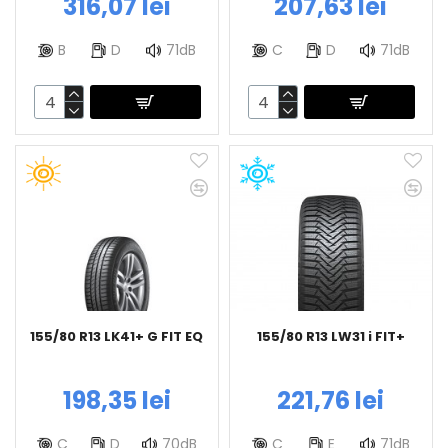
316,07 lei
207,63 lei
B
D
71dB
C
D
71dB
155/80 R13 LK41+ G FIT EQ
155/80 R13 LW31 i FIT+
198,35 lei
221,76 lei
C
D
70dB
C
E
71dB