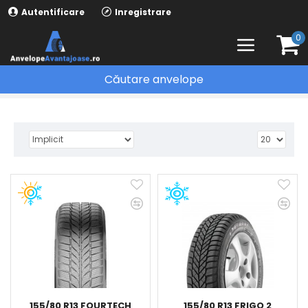
Autentificare
Inregistrare
0
Căutare anvelope
ANVELOPE
155/80 R13 FOURTECH
155/80 R13 FRIGO 2