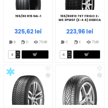
155/80 R15 NA-1
155/80R13 79T FRIGO 2-
MS 3PMSF (E-4.6) DEBICA
325,62 lei
223,96 lei
B
D
70dB
C
E
71dB