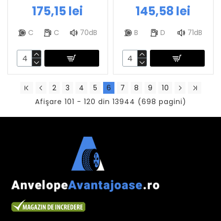
175,15 lei
145,58 lei
C
C
70dB
B
D
71dB
2
3
4
5
6
7
8
9
10
Afişare 101 - 120 din 13944 (698 pagini)