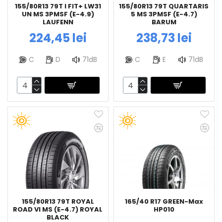
155/80R13 79T I FIT+ LW31
155/80R13 79T QUARTARIS
UN MS 3PMSF (E-4.9)
5 MS 3PMSF (E-4.7)
LAUFENN
BARUM
224,45 lei
238,73 lei
C
D
71dB
C
E
71dB
155/80R13 79T ROYAL
165/40 R17 GREEN-Max
ROAD VI MS (E-4.7) ROYAL
HP010
BLACK