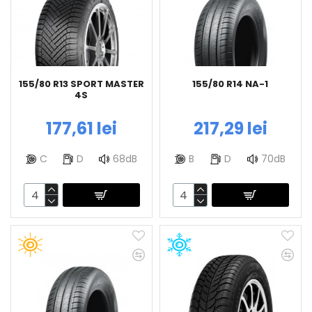
155/80 R13 SPORT MASTER
155/80 R14 NA-1
4S
177,61 lei
217,29 lei
C
D
68dB
B
D
70dB