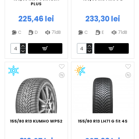
PLUS
225,46 lei
233,30 lei
C
D
71dB
C
E
71dB
155/80 R13 KUMHO WP52
155/80 R13 LH71 G fit 4S