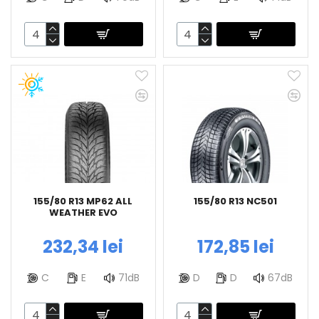
155/80 R13 MP62 ALL
155/80 R13 NC501
WEATHER EVO
232,34 lei
172,85 lei
C
E
71dB
D
D
67dB