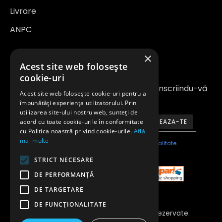
Livrare
ANPC
×
Newsletter
Acest site web folosește
cookie-uri
Fiți la curent cu noutățile și promoțiile înscriindu-vă
Acest site web folosește cookie-uri pentru a
la newsletter-ul nostru
îmbunătăți experiența utilizatorului. Prin
utilizarea site-ului nostru web, sunteți de
acord cu toate cookie-urile în conformitate
ABONEAZA-TE
cu Politica noastră privind cookie-urile.
Află
mai multe
Am citit şi sunt de acord cu
Politica de confidentialitate
STRICT NECESARE
DE PERFORMANȚĂ
DE TARGETARE
DE FUNCŢIONALITATE
Copyright 2023 © Toate Drepturile Rezervate.