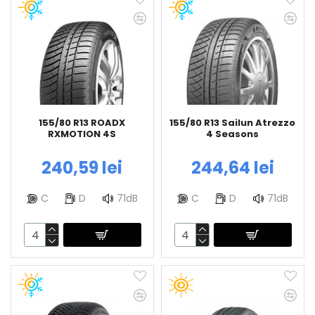
155/80 R13 ROADX
155/80 R13 Sailun Atrezzo
RXMOTION 4S
4 Seasons
240,59 lei
244,64 lei
C
D
71dB
C
D
71dB