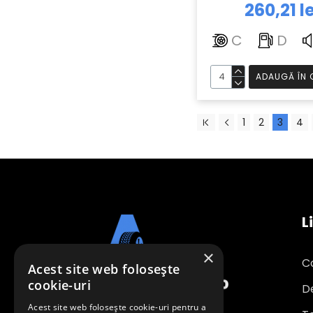
260,21 le
SUNNY
109
TAURUS
160
C
D
TIGAR
152
TOMKET
5
ADAUGĂ ÎN 
TOURADOR
33
TRISTAR
23
1
2
3
4
UNIROYAL
321
VIKING
250
VREDESTEIN
175
YOKOHAMA
559
L
ZEETEX
116
×
C
Acest site web folosește
cookie-uri
D
Acest site web folosește cookie-uri pentru a