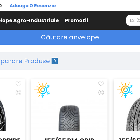
0
Adauga O Recenzie
lope Agro-Industriale
Promotii
Căutare anvelope
parare Produse
0