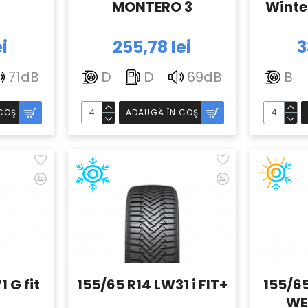
MONTERO 3
Winte
ei
255,78 lei
3
71dB
D
D
69dB
B
COŞ
ADAUGĂ ÎN COŞ
 G fit
155/65 R14 LW31 i FIT+
155/6
WE