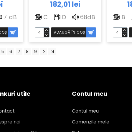
i
182,01 lei
1
71dB
C
D
68dB
B
COŞ
ADAUGĂ ÎN COŞ
5
6
7
8
9
inkuri utile
Contul meu
ontact
Contul meu
espre noi
Comenzile mele