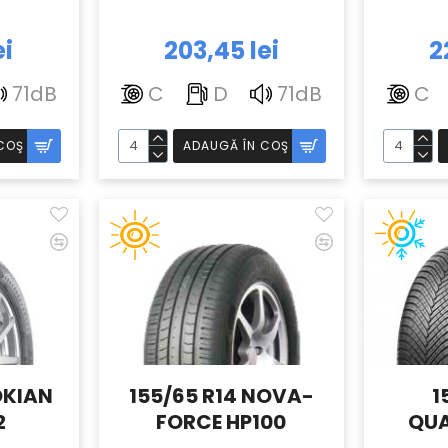
ei
203,45 lei
2
71dB
C
D
71dB
C
COŞ
ADAUGĂ ÎN COŞ
OKIAN
155/65 R14 NOVA-
1
2
FORCE HP100
QUA