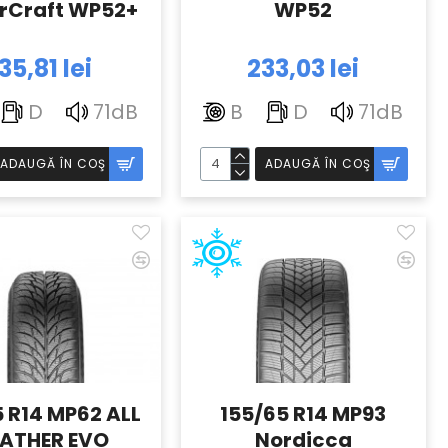
rCraft WP52+
WP52
35,81 lei
233,03 lei
D
71dB
B
D
71dB
ADAUGĂ ÎN COŞ
ADAUGĂ ÎN COŞ
5 R14 MP62 ALL
155/65 R14 MP93
ATHER EVO
Nordicca