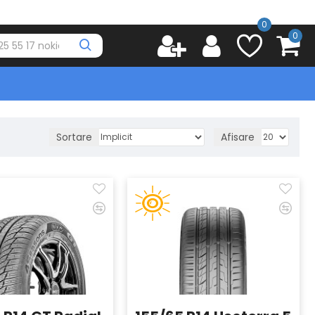
0
0
Sortare
Afisare