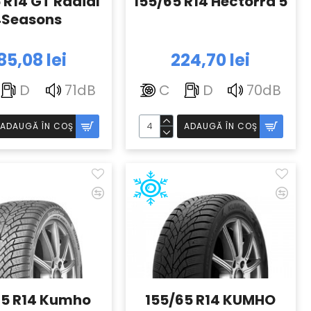
 R14 GT Radial
155/65 R14 Hectorra 5
4Seasons
85,08 lei
224,70 lei
D
71dB
C
D
70dB
ADAUGĂ ÎN COŞ
ADAUGĂ ÎN COŞ
65 R14 Kumho
155/65 R14 KUMHO