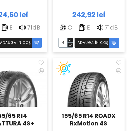
24,60 lei
242,92 lei
E
71dB
C
E
71dB
ADAUGĂ ÎN COŞ
ADAUGĂ ÎN COŞ
55/65 R14
155/65 R14 ROADX
TTURA 4S+
RxMotion 4S