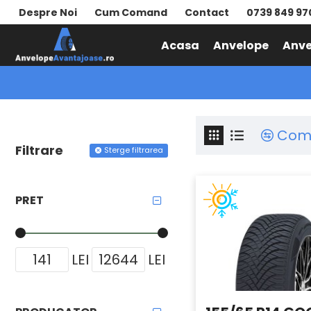
Despre Noi
Cum Comand
Contact
0739 849 97
Acasa
Anvelope
Anve
ANVELOPE
Com
Filtrare
Sterge filtrarea
PRET
LEI
LEI