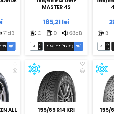
ODRIDE
155/65 R14 GRIP
155/65
MASTER 4S
ei
185,21 lei
2
71dB
C
D
68dB
B
COŞ
ADAUGĂ ÎN COŞ
EEN ALL
155/65 R14 KRI
155/