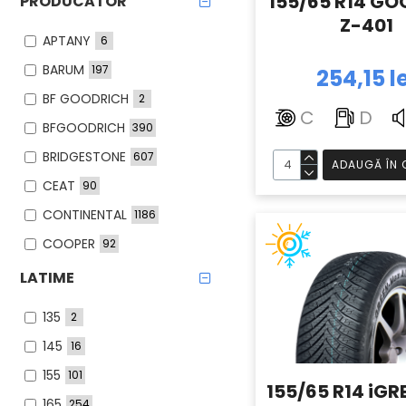
155/65 R14 GO
PRODUCATOR
Z-401
APTANY
6
BARUM
197
254,15 l
BF GOODRICH
2
C
D
BFGOODRICH
390
BRIDGESTONE
607
ADAUGĂ ÎN 
CEAT
90
CONTINENTAL
1186
COOPER
92
DEBICA
149
LATIME
DOUBLESTAR
10
135
2
DUNLOP
400
145
16
FALKEN
226
155
101
155/65 R14 iGR
FIRESTONE
211
165
254