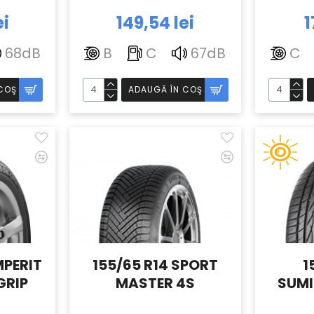
ei
149,54 lei
1
68dB
B
C
67dB
C
COŞ
ADAUGĂ ÎN COŞ
MPERIT
155/65 R14 SPORT
1
GRIP
MASTER 4S
SUMI