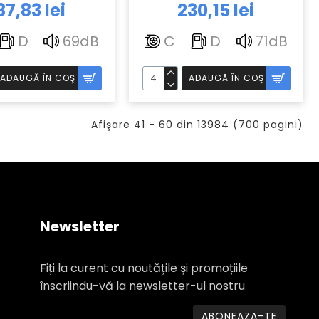
87,83 lei
230,15 lei
D
69dB
C
D
71dB
ADAUGĂ ÎN COŞ
ADAUGĂ ÎN COŞ
Afişare 41 - 60 din 13984 (700 pagini)
Newsletter
Fiți la curent cu noutățile și promoțiile
înscriindu-vă la newsletter-ul nostru
ABONEAZA-TE