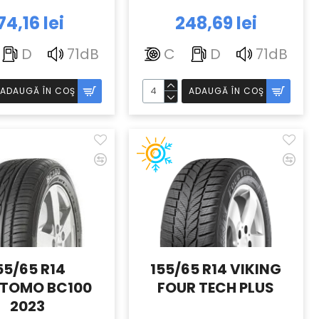
74,16 lei
248,69 lei
D
71dB
C
D
71dB
ADAUGĂ ÎN COŞ
ADAUGĂ ÎN COŞ
55/65 R14
155/65 R14 VIKING
TOMO BC100
FOUR TECH PLUS
2023