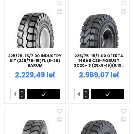
225/75-15/7.00 INDUSTRY
225/75-15/7.00 OFERTA
SIT (225/75-15)FL (E-26)
146A5 CSE-ROBUST
BARUM
SC20+ S (28x9-15)(8.15-
15)FL (E-36.5) PLINE
2.229,49 lei
2.969,07 lei
CONTINENTAL