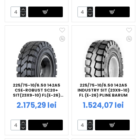
225/75-10/6.50 142A5
225/75-10/6.50 142A5
CSE-ROBUST SC20+
INDUSTRY SIT (23X9-10)
SIT(23X9-10) FL(E-26)
FL (E-26) PLINE BARUM
(23910) PLINE
2.175,29 lei
1.524,07 lei
CONTINENTAL