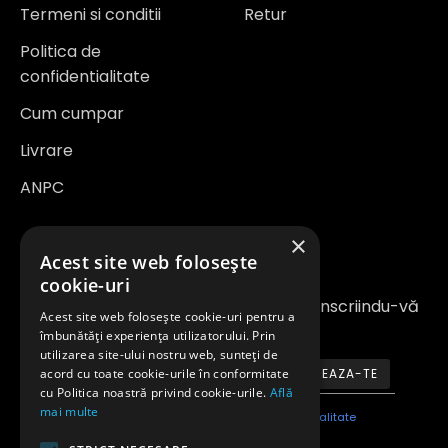
Termeni si conditii
Retur
Politica de
confidentialitate
Cum cumpar
Livrare
ANPC
×
Newsletter
Acest site web folosește
cookie-uri
Fiți la curent cu noutățile și promoțiile înscriindu-vă
Acest site web folosește cookie-uri pentru a
la newsletter-ul nostru
îmbunătăți experiența utilizatorului. Prin
utilizarea site-ului nostru web, sunteți de
acord cu toate cookie-urile în conformitate
ABONEAZA-TE
cu Politica noastră privind cookie-urile.
Află
mai multe
Am citit şi sunt de acord cu
Politica de confidentialitate