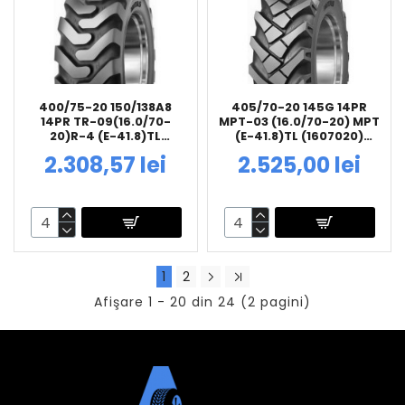
400/75-20 150/138A8
405/70-20 145G 14PR
14PR TR-09(16.0/70-
MPT-03 (16.0/70-20) MPT
20)R-4 (E-41.8)TL
(E-41.8)TL (1607020)
(1607020) MITAS
MITAS
2.308,57 lei
2.525,00 lei
1
2
Afişare 1 - 20 din 24 (2 pagini)