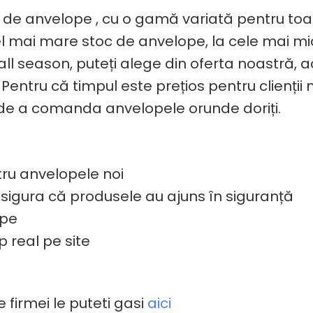
 anvelope , cu o gamă variată pentru toate 
el mai mare stoc de anvelope, la cele mai mic
l season, puteți alege din oferta noastră, ac
tru că timpul este prețios pentru clienții no
ea de a comanda anvelopele orunde doriți.
tru anvelopele noi
 asigura că produsele au ajuns în siguranță
ope
p real pe site
 firmei le puteti gasi
aici