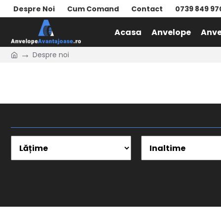
Despre Noi
Cum Comand
Contact
0739 849 97
Acasa
Anvelope
Anve
Despre noi