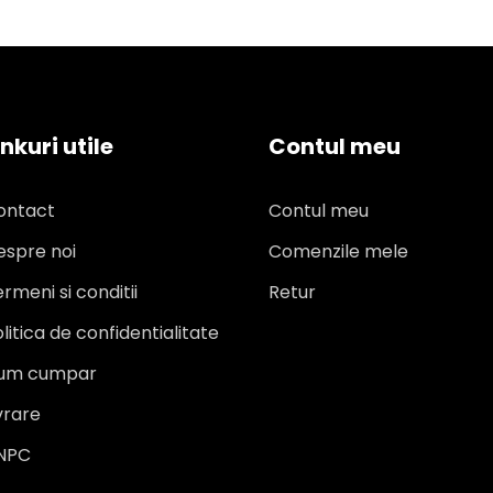
inkuri utile
Contul meu
ontact
Contul meu
espre noi
Comenzile mele
rmeni si conditii
Retur
litica de confidentialitate
um cumpar
vrare
NPC