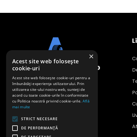
L
×
C
Acest site web folosește
cookie-uri
D
Acest site web folosește cookie-uri pentru a
Te
îmbunătăți experiența utilizatorului. Prin
utilizarea site-ului nostru web, sunteți de
Po
office@anvelopeavantajoase.ro
acord cu toate cookie-urile în conformitate
0739 849 970
cu Politica noastră privind cookie-urile.
Află
C
mai multe
SC SAFE WHEELS INVEST SRL
Li
STRICT NECESARE
CUI: RO 24704208
A
Reg. Com.: J22/3284/2008
DE PERFORMANȚĂ
Capital social: 500 lei