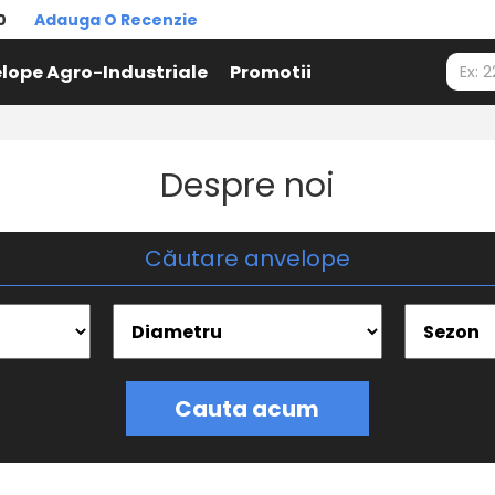
0
Adauga O Recenzie
lope Agro-Industriale
Promotii
Despre noi
Căutare anvelope
Cauta acum