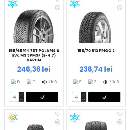
155/65R14 75T POLARIS 6
155/70 R13 FRIGO 2
EVc MS 3PMSF (E-4.7)
BARUM
246,36 lei
236,74 lei
D
D
71dB
B
E
70dB