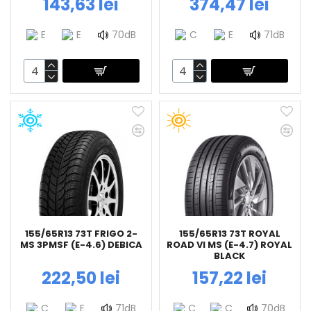
143,63 lei
374,47 lei
E
E
70dB
C
E
71dB
155/65R13 73T FRIGO 2-
155/65R13 73T ROYAL
MS 3PMSF (E-4.6) DEBICA
ROAD VI MS (E-4.7) ROYAL
BLACK
222,50 lei
157,22 lei
C
E
71dB
C
C
70dB