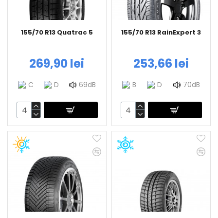
155/70 R13 Quatrac 5
155/70 R13 RainExpert 3
269,90 lei
253,66 lei
C
D
69dB
B
D
70dB