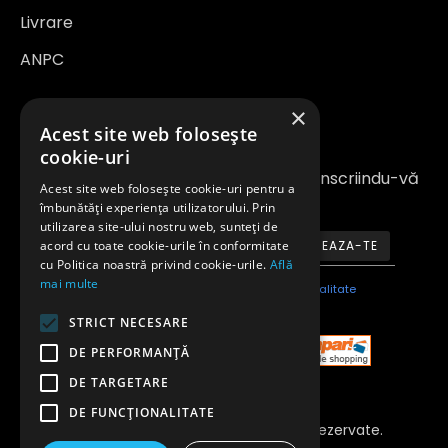
Livrare
ANPC
×
Newsletter
Acest site web folosește
cookie-uri
Fiți la curent cu noutățile și promoțiile înscriindu-vă
Acest site web folosește cookie-uri pentru a
la newsletter-ul nostru
îmbunătăți experiența utilizatorului. Prin
utilizarea site-ului nostru web, sunteți de
acord cu toate cookie-urile în conformitate
ABONEAZA-TE
cu Politica noastră privind cookie-urile.
Află
mai multe
Am citit şi sunt de acord cu
Politica de confidentialitate
STRICT NECESARE
DE PERFORMANȚĂ
DE TARGETARE
DE FUNCŢIONALITATE
Copyright 2023 © Toate Drepturile Rezervate.