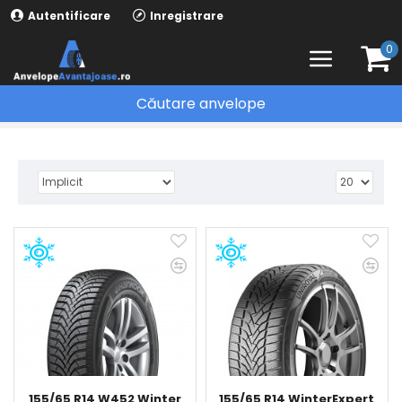
Autentificare
Inregistrare
0
Căutare anvelope
ANVELOPE
155/65 R14 W452 Winter
155/65 R14 WinterExpert