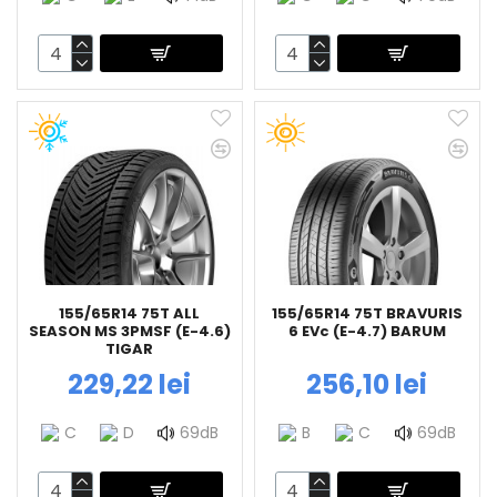
155/65R14 75T ALL
155/65R14 75T BRAVURIS
SEASON MS 3PMSF (E-4.6)
6 EVc (E-4.7) BARUM
TIGAR
229,22 lei
256,10 lei
C
D
69dB
B
C
69dB