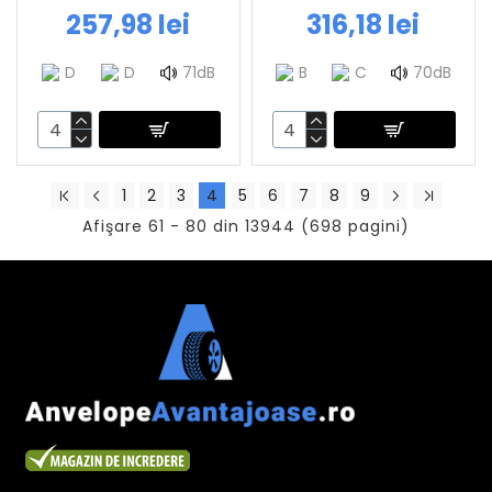
257,98 lei
316,18 lei
D
D
71dB
B
C
70dB
1
2
3
4
5
6
7
8
9
Afişare 61 - 80 din 13944 (698 pagini)