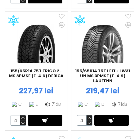
155/65R14 75T FRIGO 2-
155/65R14 75T I FIT+ LW31
MS 3PMSF (E-4.6) DEBICA
UN MS 3PMSF (E-4.9)
LAUFENN
227,97 lei
219,47 lei
C
E
71dB
C
D
71dB