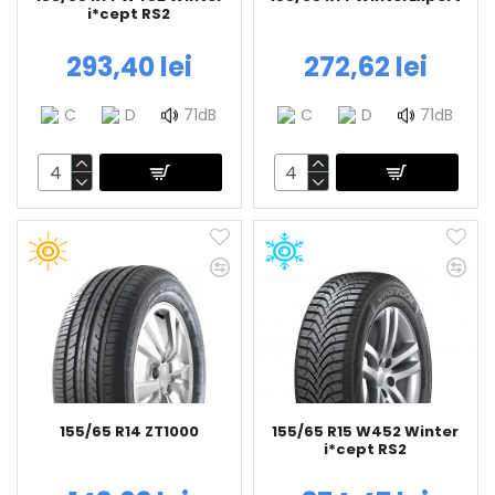
i*cept RS2
293,40 lei
272,62 lei
C
D
71dB
C
D
71dB
155/65 R14 ZT1000
155/65 R15 W452 Winter
i*cept RS2