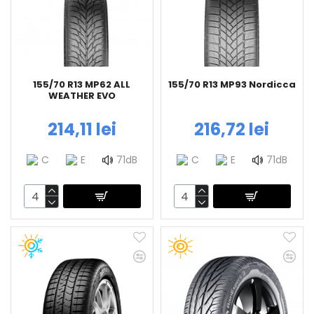
155/70 R13 MP62 ALL
155/70 R13 MP93 Nordicca
WEATHER EVO
214,11 lei
216,72 lei
C
E
71dB
C
E
71dB