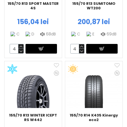
155/70 R13 SPORT MASTER
155/70 R13 SUMITOMO
4S
WT200
156,04 lei
200,87 lei
C
D
68dB
C
E
69dB
155/70 R13 WINTER ICEPT
155/70 R14 K435 Kinergy
RS W442
eco2