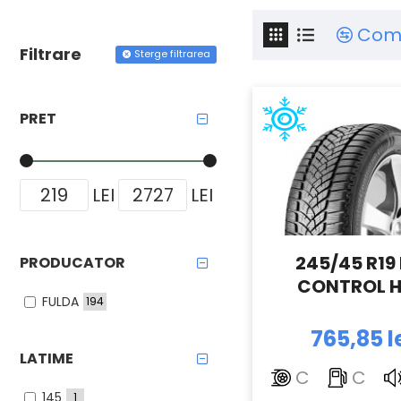
Com
Filtrare
Sterge filtrarea
PRET
LEI
LEI
245/45 R19 
PRODUCATOR
CONTROL H
FULDA
194
765,85 l
LATIME
C
C
145
1