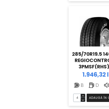
285/70R19.5 14
REGIOCONTR
3PMSF(RHS)
35.73) TL F
1.946,32 l
B
D
ADAUGĂ ÎN 