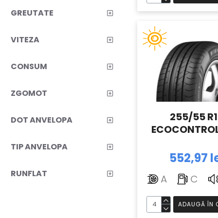
GREUTATE
R195
4
R225
15
VITEZA
CONSUM
ZGOMOT
255/55 R
DOT ANVELOPA
ECOCONTROL
TIP ANVELOPA
552,97 l
RUNFLAT
A
C
ADAUGĂ ÎN 