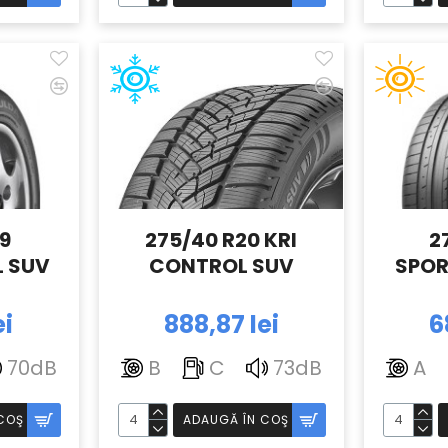
19
275/40 R20 KRI
2
 SUV
CONTROL SUV
SPOR
ei
888,87 lei
6
70dB
B
C
73dB
A
COŞ
ADAUGĂ ÎN COŞ