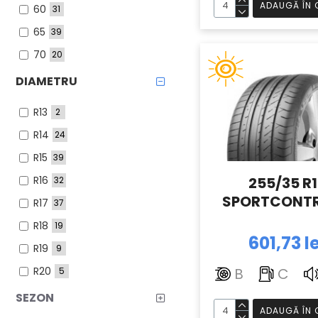
ADAUGĂ ÎN 
60
31
315
8
65
39
70
20
75
6
DIAMETRU
80
8
R13
2
R14
24
R15
39
R16
255/35 R
32
SPORTCONTR
R17
37
R18
19
601,73 le
R19
9
R20
B
C
5
R21
1
SEZON
ADAUGĂ ÎN 
R175
7