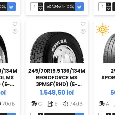
COŞ
ADAUGĂ ÎN COŞ
36/134M
245/70R19.5 136/134M
2
OL MS
REGIOFORCE MS
SPOR
 (E-
3PMSF(RHD) (E-
ULDA
35.73) TL FULDA
lei
1.548,50 lei
5
70dB
C
E
74dB
A