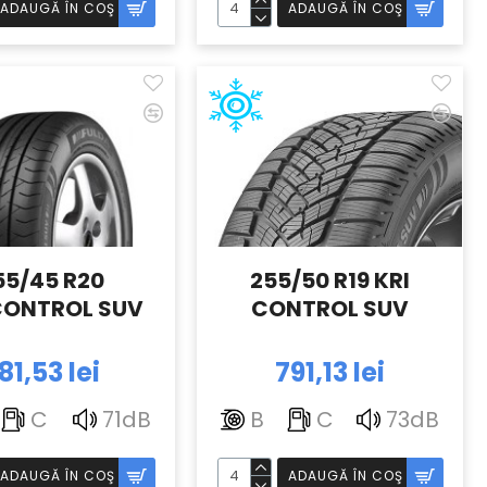
ADAUGĂ ÎN COŞ
ADAUGĂ ÎN COŞ
55/45 R20
255/50 R19 KRI
ONTROL SUV
CONTROL SUV
81,53 lei
791,13 lei
C
71dB
B
C
73dB
ADAUGĂ ÎN COŞ
ADAUGĂ ÎN COŞ