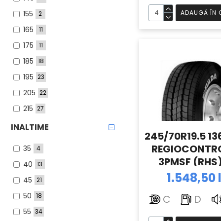
ADAUGĂ ÎN 
155
2
165
11
175
11
185
18
195
23
205
22
215
27
225
18
INALTIME
245/70R19.5 1
235
21
REGIOCONTR
35
4
245
12
3PMSF (RHS)
40
13
255
7
35.73) TL F
1.548,50 
45
21
275
3
50
18
C
D
285
1
55
34
295
4