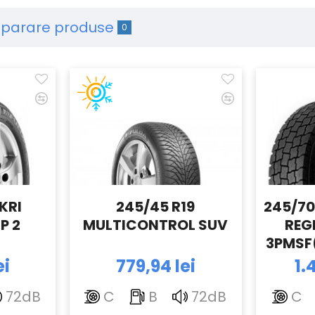
parare produse
0
KRI
245/45 R19
245/70
P 2
MULTICONTROL SUV
REG
3PMSF(
ei
779,94 lei
1.
72dB
C
B
72dB
C