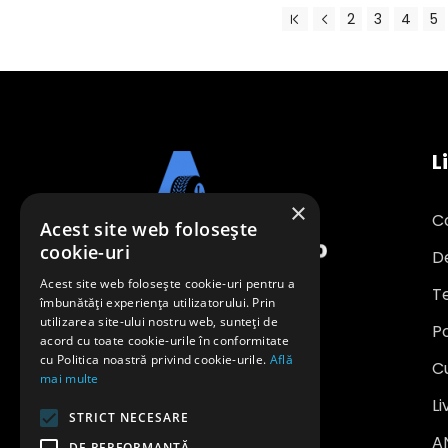
2
3
4
5
L
×
C
Acest site web folosește
cookie-uri
D
Acest site web folosește cookie-uri pentru a
Te
îmbunătăți experiența utilizatorului. Prin
utilizarea site-ului nostru web, sunteți de
Po
office@anvelopeavantajoase.ro
acord cu toate cookie-urile în conformitate
0739 849 970
cu Politica noastră privind cookie-urile.
Află
C
mai multe
SC SAFE WHEELS INVEST SRL
Li
STRICT NECESARE
CUI: RO 24704208
A
DE PERFORMANȚĂ