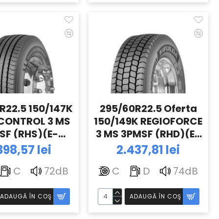
R22.5 150/147K
295/60R22.5 Oferta
CONTROL 3 MS
150/149K REGIOFORCE
SF (RHS)(E-
3 MS 3PMSF (RHD)(E-
73) TL FULDA
35.73)TL FULDA
398,57 lei
2.437,81 lei
C
72dB
C
D
74dB
ADAUGĂ ÎN COŞ
ADAUGĂ ÎN COŞ