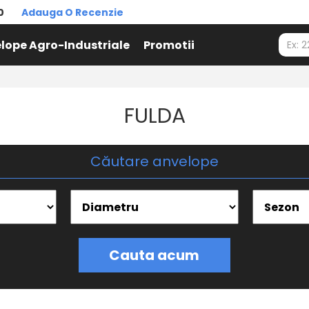
0
Adauga O Recenzie
lope Agro-Industriale
Promotii
FULDA
Căutare anvelope
Cauta acum