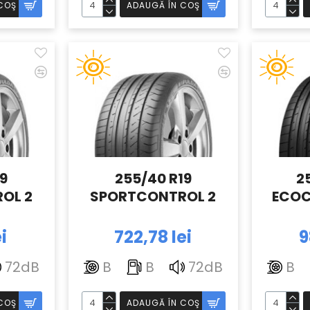
COŞ
ADAUGĂ ÎN COŞ
19
255/40 R19
2
OL 2
SPORTCONTROL 2
ECOC
i
722,78 lei
9
72dB
B
B
72dB
B
COŞ
ADAUGĂ ÎN COŞ