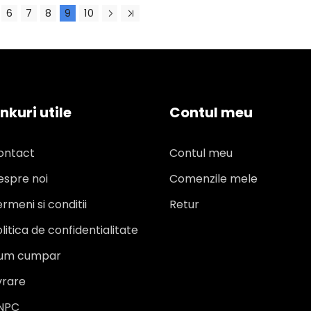
6
7
8
9
10
inkuri utile
Contul meu
ontact
Contul meu
espre noi
Comenzile mele
rmeni si conditii
Retur
litica de confidentialitate
um cumpar
vrare
NPC