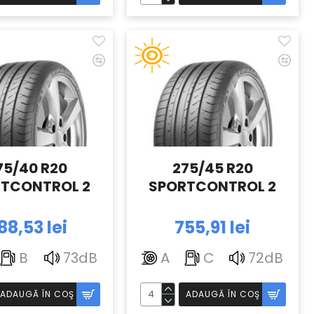
75/40 R20
275/45 R20
TCONTROL 2
SPORTCONTROL 2
88,53 lei
755,91 lei
B
73dB
A
C
72dB
ADAUGĂ ÎN COŞ
ADAUGĂ ÎN COŞ