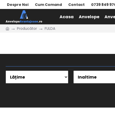
Despre Noi
Cum Comand
Contact
0739 849 97
Acasa
Anvelope
Anve
Producător
FULDA