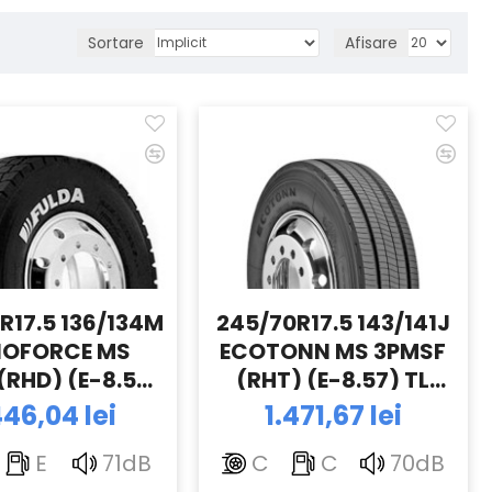
Sortare
Afisare
R17.5 136/134M
245/70R17.5 143/141J
IOFORCE MS
ECOTONN MS 3PMSF
RHD) (E-8.57)
(RHT) (E-8.57) TL
TL FULDA
FULDA
446,04 lei
1.471,67 lei
E
71dB
C
C
70dB