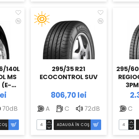
6/140L
295/35 R21
295/60
OL MS
ECOCONTROL SUV
REGIO
 (E-
3PM
ULDA
35.
ei
806,70 lei
2.
70dB
A
C
72dB
C
COŞ
ADAUGĂ ÎN COŞ