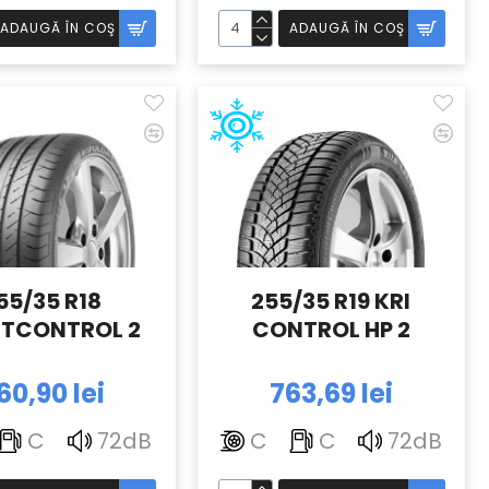
ADAUGĂ ÎN COŞ
ADAUGĂ ÎN COŞ
55/35 R18
255/35 R19 KRI
TCONTROL 2
CONTROL HP 2
60,90 lei
763,69 lei
C
72dB
C
C
72dB