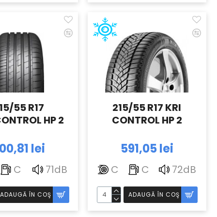
15/55 R17
215/55 R17 KRI
ONTROL HP 2
CONTROL HP 2
00,81 lei
591,05 lei
C
71dB
C
C
72dB
ADAUGĂ ÎN COŞ
ADAUGĂ ÎN COŞ