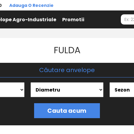
0
Adauga O Recenzie
lope Agro-Industriale
Promotii
FULDA
Căutare anvelope
Cauta acum