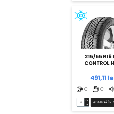
215/55 R16 
CONTROL H
491,11 le
C
C
ADAUGĂ ÎN 