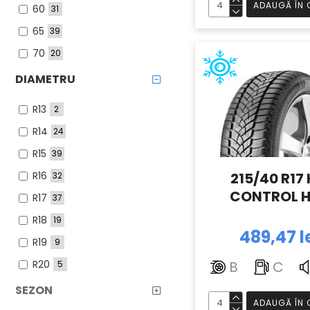
ADAUGĂ ÎN 
60
31
315
8
65
39
70
20
75
6
DIAMETRU
80
8
R13
2
R14
24
R15
39
R16
215/40 R17 
32
CONTROL H
R17
37
R18
19
489,47 l
R19
9
R20
B
C
5
R21
1
SEZON
ADAUGĂ ÎN 
R175
7