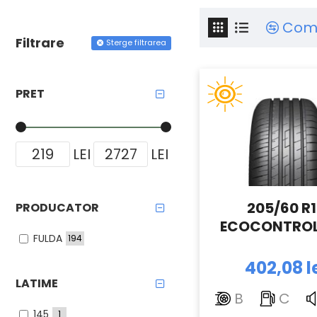
Com
Filtrare
Sterge filtrarea
PRET
LEI
LEI
205/60 R
PRODUCATOR
ECOCONTROL
FULDA
194
402,08 l
LATIME
B
C
145
1