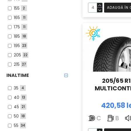
ADAUGĂ ÎN 
155
2
165
11
175
11
185
18
195
23
205
22
215
27
225
18
INALTIME
205/65 R
235
21
MULTICONT
35
4
245
12
40
13
255
7
420,58 l
45
21
275
3
50
18
C
B
285
1
55
34
295
4