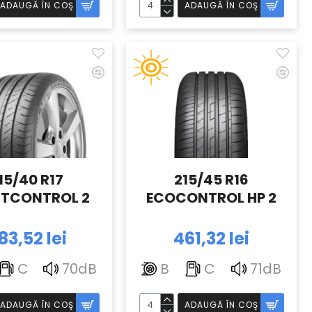
ADAUGĂ ÎN COŞ
ADAUGĂ ÎN COŞ
15/40 R17
215/45 R16
TCONTROL 2
ECOCONTROL HP 2
83,52 lei
461,32 lei
C
70dB
B
C
71dB
ADAUGĂ ÎN COŞ
ADAUGĂ ÎN COŞ