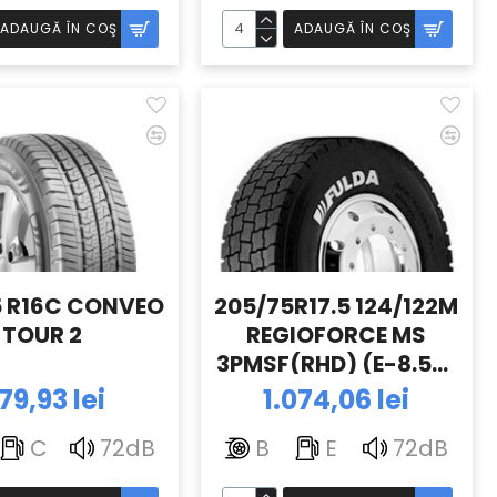
ADAUGĂ ÎN COŞ
ADAUGĂ ÎN COŞ
5 R16C CONVEO
205/75R17.5 124/122M
TOUR 2
REGIOFORCE MS
3PMSF(RHD) (E-8.57)
TL FULDA
79,93 lei
1.074,06 lei
C
72dB
B
E
72dB