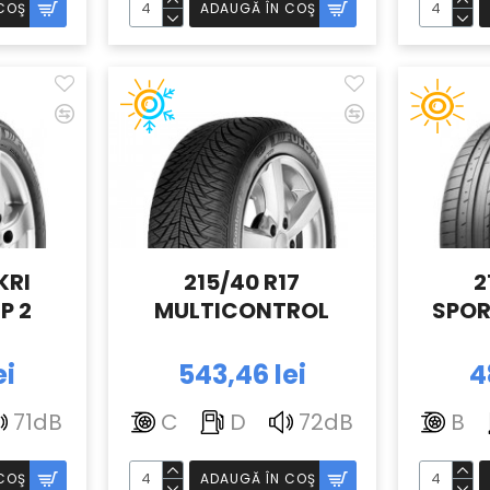
COŞ
ADAUGĂ ÎN COŞ
KRI
215/40 R17
2
P 2
MULTICONTROL
SPOR
ei
543,46 lei
4
71dB
C
D
72dB
B
COŞ
ADAUGĂ ÎN COŞ