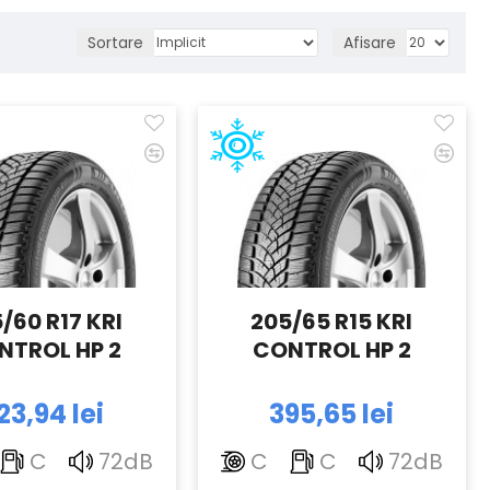
Sortare
Afisare
/60 R17 KRI
205/65 R15 KRI
NTROL HP 2
CONTROL HP 2
23,94 lei
395,65 lei
C
72dB
C
C
72dB