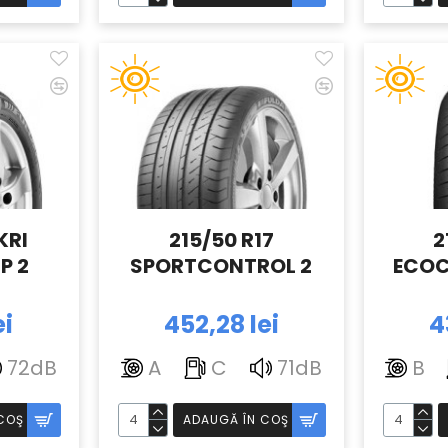
KRI
215/50 R17
2
P 2
SPORTCONTROL 2
ECOC
ei
452,28 lei
4
72dB
A
C
71dB
B
COŞ
ADAUGĂ ÎN COŞ