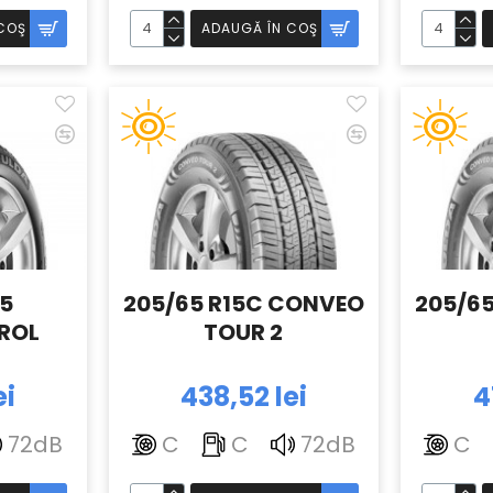
COŞ
ADAUGĂ ÎN COŞ
15
205/65 R15C CONVEO
205/6
ROL
TOUR 2
ei
438,52 lei
4
72dB
C
C
72dB
C