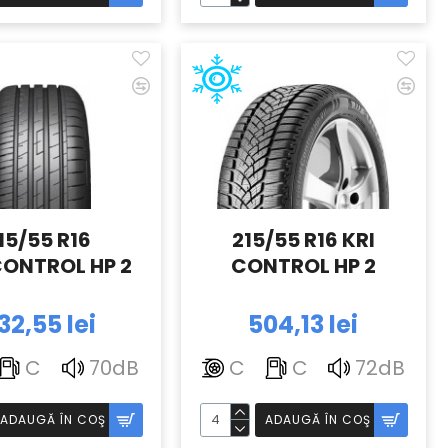
15/55 R16
215/55 R16 KRI
ONTROL HP 2
CONTROL HP 2
32,55 lei
504,13 lei
C
70dB
C
C
72dB
ADAUGĂ ÎN COŞ
ADAUGĂ ÎN COŞ