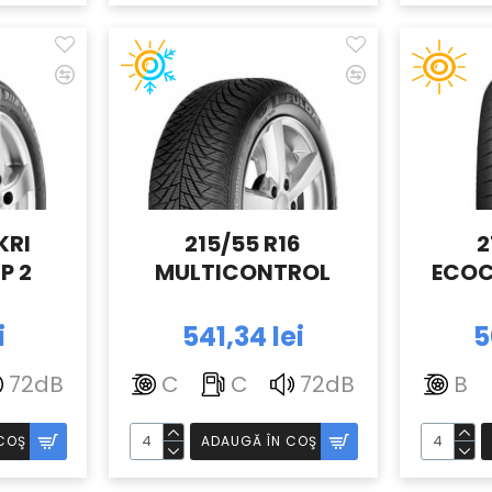
KRI
215/55 R16
2
P 2
MULTICONTROL
ECOC
i
541,34 lei
5
72dB
C
C
72dB
B
COŞ
ADAUGĂ ÎN COŞ