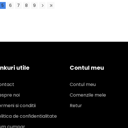
5
6
7
8
9
inkuri utile
Contul meu
ontact
Contul meu
espre noi
Comenzile mele
rmeni si conditii
Retur
litica de confidentialitate
um cumpar