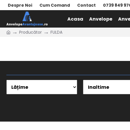
Despre Noi
Cum Comand
Contact
0739 849 97
Acasa
Anvelope
Anve
Producător
FULDA