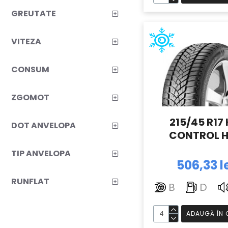
GREUTATE
R195
4
R225
15
VITEZA
CONSUM
ZGOMOT
215/45 R17 
DOT ANVELOPA
CONTROL H
TIP ANVELOPA
506,33 l
RUNFLAT
B
D
ADAUGĂ ÎN 