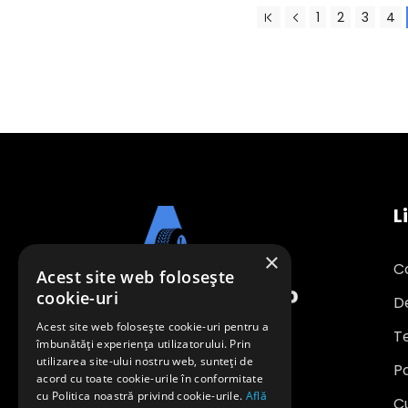
1
2
3
4
L
×
C
Acest site web folosește
cookie-uri
D
Acest site web folosește cookie-uri pentru a
Te
îmbunătăți experiența utilizatorului. Prin
utilizarea site-ului nostru web, sunteți de
Po
office@anvelopeavantajoase.ro
acord cu toate cookie-urile în conformitate
0739 849 970
cu Politica noastră privind cookie-urile.
Află
C