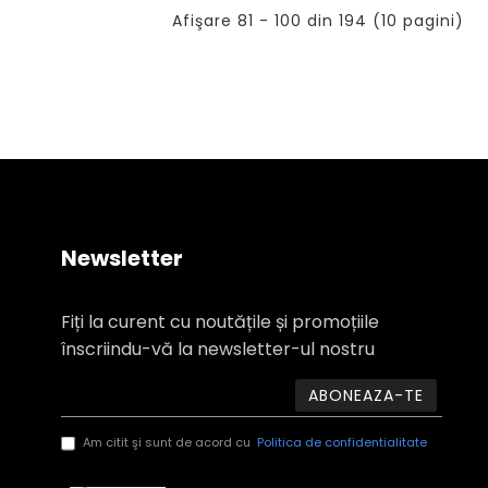
Afişare 81 - 100 din 194 (10 pagini)
Newsletter
Fiți la curent cu noutățile și promoțiile
înscriindu-vă la newsletter-ul nostru
ABONEAZA-TE
Am citit şi sunt de acord cu
Politica de confidentialitate