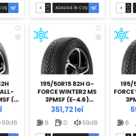
COŞ
ADAUGĂ ÎN COŞ
82H
195/50R15 82H G-
195/
ALL-
FORCE WINTER2 MS
FORCE 
SF (E-
3PMSF (E-4.6)
3PM
RICH
BFGOODRICH
BF
i
351,72 lei
5
69dB
B
D
69dB
B