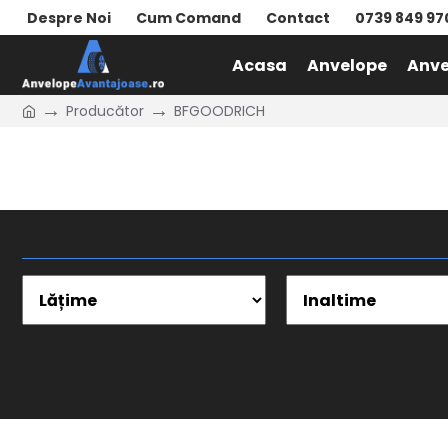
Despre Noi
Cum Comand
Contact
0739 849 97
Acasa
Anvelope
Anve
Producător
BFGOODRICH