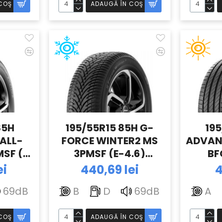
COŞ
ADAUGĂ ÎN COŞ
85H
195/55R15 85H G-
195
ALL-
FORCE WINTER2 MS
ADVANT
SF (E-
3PMSF (E-4.6)
BF
RICH
BFGOODRICH
ei
440,69 lei
4
69dB
B
D
69dB
A
COŞ
ADAUGĂ ÎN COŞ