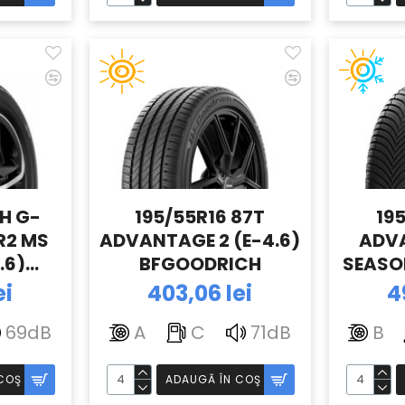
7H G-
195/55R16 87T
19
R2 MS
ADVANTAGE 2 (E-4.6)
ADV
.6)
BFGOODRICH
SEASO
CH
(E-4.
ei
403,06 lei
4
69dB
A
C
71dB
B
COŞ
ADAUGĂ ÎN COŞ