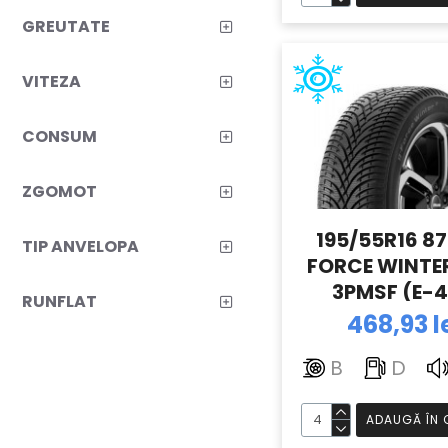
GREUTATE
VITEZA
CONSUM
ZGOMOT
195/55R16 8
TIP ANVELOPA
FORCE WINTE
3PMSF (E-4
RUNFLAT
BFGOODRI
468,93 l
B
D
ADAUGĂ ÎN 