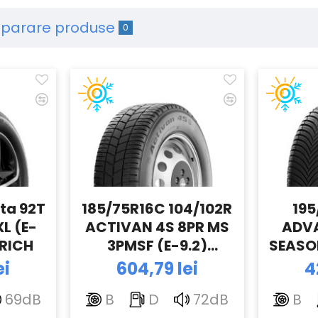
parare produse
0
ta 92T
185/75R16C 104/102R
195
L (E-
ACTIVAN 4S 8PR MS
ADV
RICH
3PMSF (E-9.2)
SEASO
BFGOODRICH
(E-4.
ei
604,79 lei
4
69dB
B
D
72dB
B