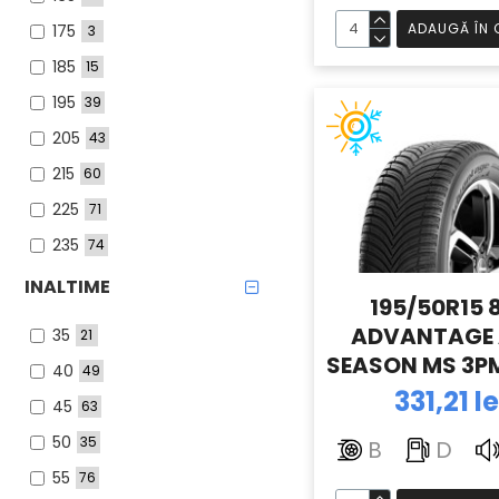
ADAUGĂ ÎN 
175
3
185
15
195
39
205
43
215
60
225
71
235
74
245
37
INALTIME
195/50R15 
255
36
ADVANTAGE 
35
21
265
26
SEASON MS 3PM
40
49
275
15
4.6) BFGOOD
331,21 le
45
63
285
10
50
35
B
D
295
1
55
76