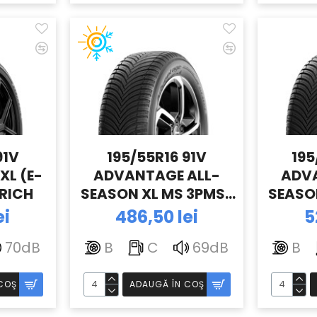
91V
195/55R16 91V
195
XL (E-
ADVANTAGE ALL-
ADV
RICH
SEASON XL MS 3PMSF
SEASO
(E-4.6) BFGOODRICH
(E-4.
ei
486,50 lei
5
70dB
B
C
69dB
B
COŞ
ADAUGĂ ÎN COŞ