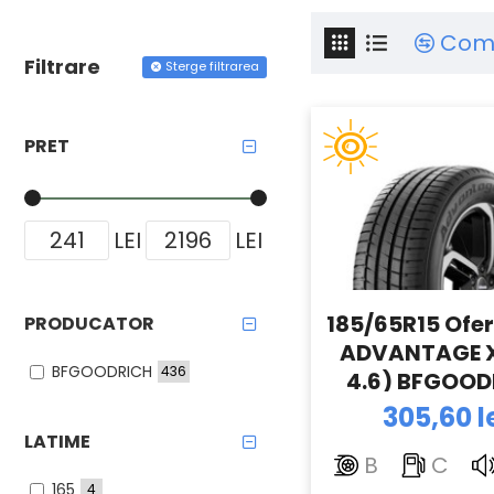
Com
Filtrare
Sterge filtrarea
PRET
LEI
LEI
185/65R15 Ofer
PRODUCATOR
ADVANTAGE X
BFGOODRICH
436
4.6) BFGOOD
305,60 l
LATIME
B
C
165
4