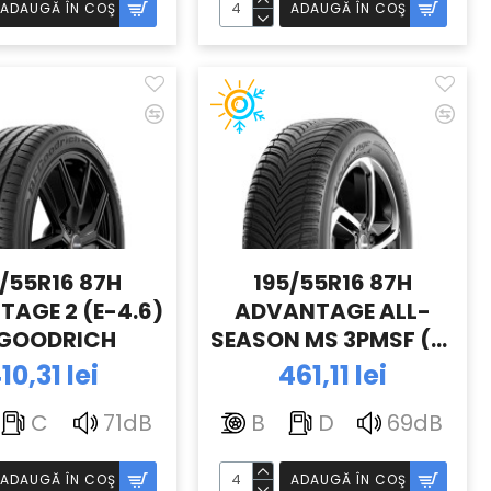
ADAUGĂ ÎN COŞ
ADAUGĂ ÎN COŞ
/55R16 87H
195/55R16 87H
AGE 2 (E-4.6)
ADVANTAGE ALL-
GOODRICH
SEASON MS 3PMSF (E-
4.6) BFGOODRICH
10,31 lei
461,11 lei
C
71dB
B
D
69dB
ADAUGĂ ÎN COŞ
ADAUGĂ ÎN COŞ