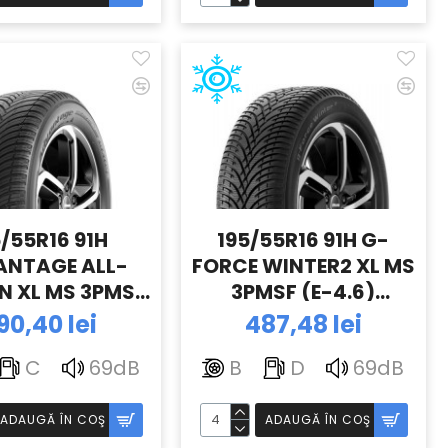
5/55R16 91H
195/55R16 91H G-
ANTAGE ALL-
FORCE WINTER2 XL MS
N XL MS 3PMSF
3PMSF (E-4.6)
6) BFGOODRICH
BFGOODRICH
90,40 lei
487,48 lei
C
69dB
B
D
69dB
ADAUGĂ ÎN COŞ
ADAUGĂ ÎN COŞ