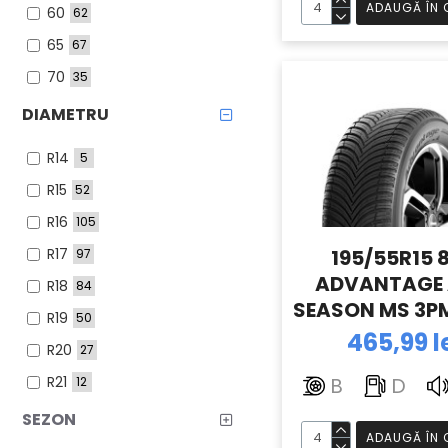
ADAUGĂ ÎN 
60
62
65
67
70
35
75
23
DIAMETRU
80
1
R14
5
R15
52
R16
105
R17
195/55R15 
97
ADVANTAGE 
R18
84
SEASON MS 3PM
R19
50
4.6) BFGOOD
465,99 l
R20
27
R21
B
D
12
R22
4
SEZON
ADAUGĂ ÎN 