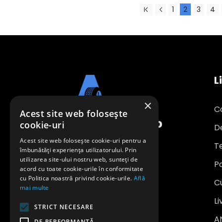
1
2
3
4
L
×
C
Acest site web folosește
cookie-uri
D
Acest site web folosește cookie-uri pentru a
Te
îmbunătăți experiența utilizatorului. Prin
utilizarea site-ului nostru web, sunteți de
Po
office@anvelopeavantajoase.ro
acord cu toate cookie-urile în conformitate
0739 849 970
cu Politica noastră privind cookie-urile.
Află
C
mai multe
SC SAFE WHEELS INVEST SRL
Li
STRICT NECESARE
CUI: RO 24704208
A
DE PERFORMANȚĂ