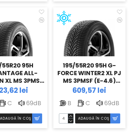
/55R20 95H
195/55R20 95H G-
ANTAGE ALL-
FORCE WINTER2 XL PJ
N XL MS 3PMSF
MS 3PMSF (E-4.6)
6) BFGOODRICH
BFGOODRICH
23,62 lei
609,57 lei
C
69dB
B
C
69dB
ADAUGĂ ÎN COŞ
ADAUGĂ ÎN COŞ