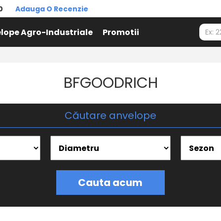
0
Adauga O Recenzie
lope Agro-Industriale
Promotii
BFGOODRICH
Căutare anvelope
Cauta acum