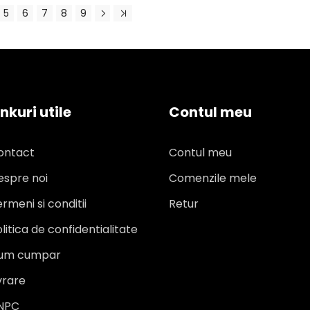
5
6
7
8
9
inkuri utile
Contul meu
ontact
Contul meu
espre noi
Comenzile mele
rmeni si conditii
Retur
litica de confidentialitate
um cumpar
vrare
NPC