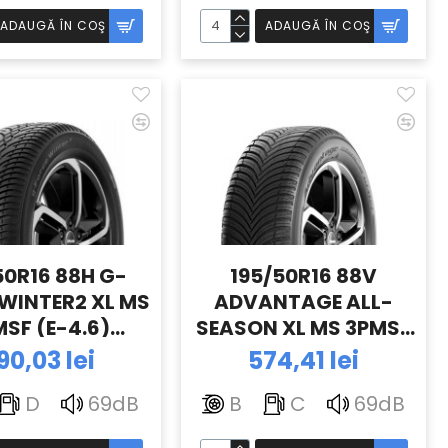
ADAUGĂ ÎN COŞ
ADAUGĂ ÎN COŞ
50R16 88H G-
195/50R16 88V
WINTER2 XL MS
ADVANTAGE ALL-
SF (E-4.6)
SEASON XL MS 3PMSF
GOODRICH
(E-4.6) BFGOODRICH
90,03 lei
574,41 lei
D
69dB
B
C
69dB