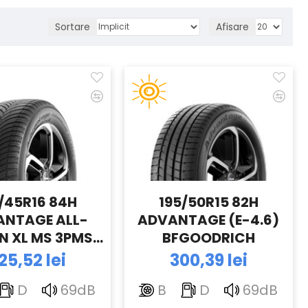
Sortare
Afisare
/45R16 84H
195/50R15 82H
ANTAGE ALL-
ADVANTAGE (E-4.6)
N XL MS 3PMSF
BFGOODRICH
6) BFGOODRICH
25,52 lei
300,39 lei
D
69dB
B
D
69dB