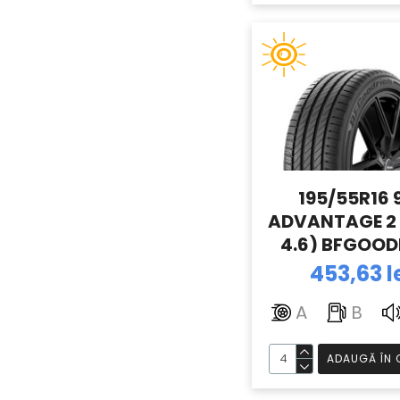
195/55R16 
ADVANTAGE 2 
4.6) BFGOOD
453,63 l
A
B
ADAUGĂ ÎN 