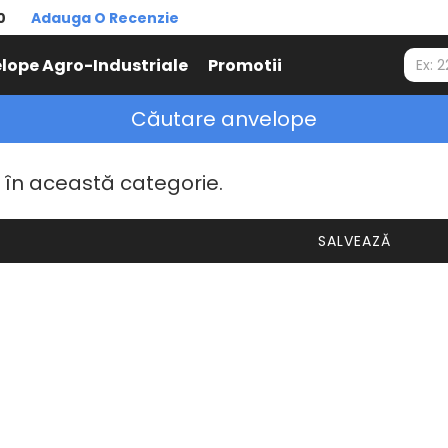
0
Adauga O Recenzie
lope Agro-Industriale
Promotii
Căutare anvelope
 în această categorie.
SALVEAZĂ