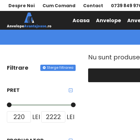
Despre Noi
Cum Comand
Contact
0739 849 97
Acasa
Anvelope
Anve
ANVELOPE IARNA
DUNLOP
Nu sunt produse
Filtrare
Sterge filtrarea
PRET
LEI
LEI