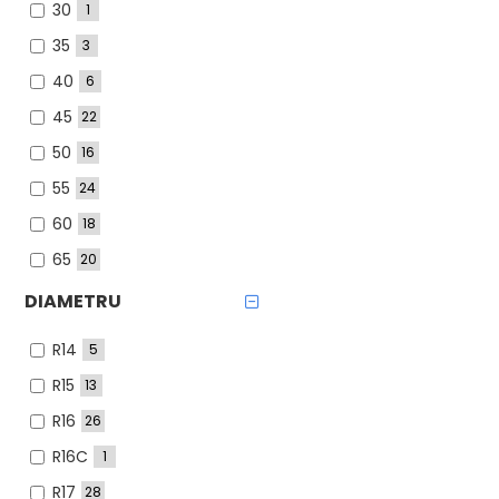
30
1
255
9
35
3
265
1
40
6
275
1
45
22
285
1
50
16
295
1
55
24
60
18
65
20
70
4
DIAMETRU
75
1
R14
5
R15
13
R16
26
R16C
1
R17
28