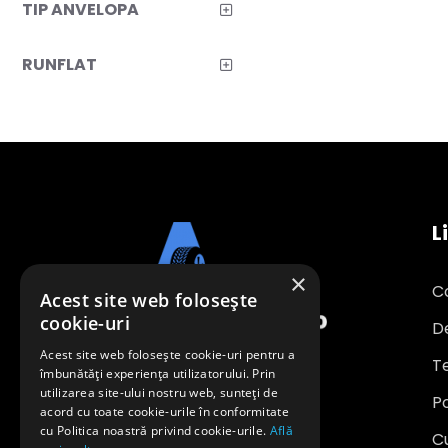
TIP ANVELOPA
RUNFLAT
L
×
C
Acest site web folosește
cookie-uri
D
Acest site web folosește cookie-uri pentru a
Te
îmbunătăți experiența utilizatorului. Prin
utilizarea site-ului nostru web, sunteți de
Po
office@anvelopeavantajoase.ro
acord cu toate cookie-urile în conformitate
0739 849 970
cu Politica noastră privind cookie-urile.
Află
C