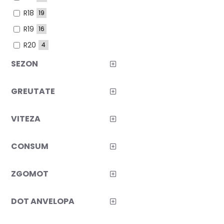
R18
19
R19
16
R20
4
R21
3
SEZON
GREUTATE
VITEZA
CONSUM
ZGOMOT
DOT ANVELOPA