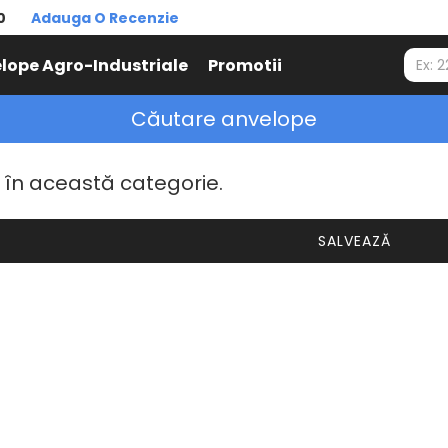
0
Adauga O Recenzie
lope Agro-Industriale
Promotii
Căutare anvelope
 în această categorie.
SALVEAZĂ