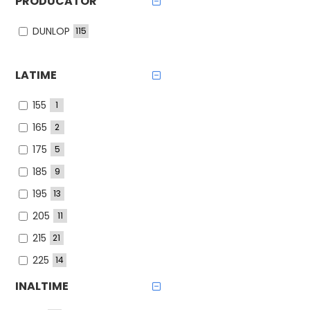
PRODUCATOR
DUNLOP
115
LATIME
155
1
165
2
175
5
185
9
195
13
205
11
215
21
225
14
235
20
INALTIME
245
6