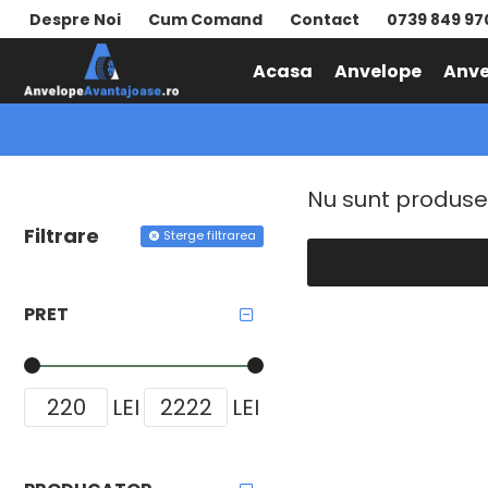
Despre Noi
Cum Comand
Contact
0739 849 97
Acasa
Anvelope
Anve
ANVELOPE IARNA
DUNLOP
Nu sunt produse
Filtrare
Sterge filtrarea
PRET
LEI
LEI