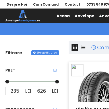
Despre Noi
Cum Comand
Contact
0739 849 97
Acasa
Anvelope
Anve
ANVELOPE VARA
DEBICA
Com
Filtrare
Sterge filtrarea
PRET
LEI
LEI