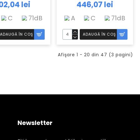
02,04 lei
446,07 lei
C
71dB
A
C
71dB
ADAUGĂ ÎN COŞ
ADAUGĂ ÎN COŞ
Afişare 1 - 20 din 47 (3 pagini)
Newsletter