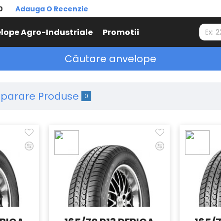
0
Adauga O Recenzie
lope Agro-Industriale
Promotii
Căutare anvelope
parare Produse
0