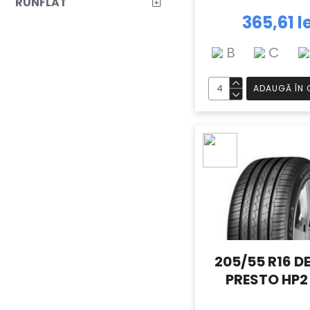
RUNFLAT
365,61 l
B
C
ADAUGĂ ÎN 
205/55 R16 D
PRESTO HP2