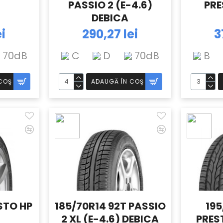
PASSIO 2 (E-4.6)
PRE
DEBICA
ei
290,27 lei
3
70dB
C
D
70dB
B
COŞ
ADAUGĂ ÎN COŞ
ESTO HP
185/70R14 92T PASSIO
195
2 XL (E-4.6) DEBICA
PRES