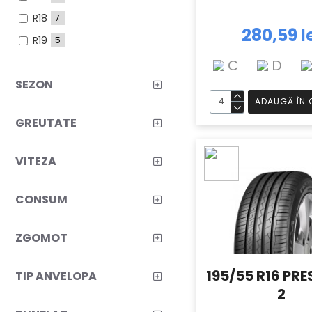
R18
7
280,59 l
R19
5
C
D
SEZON
ADAUGĂ ÎN 
GREUTATE
VITEZA
CONSUM
ZGOMOT
195/55 R16 PRE
TIP ANVELOPA
2