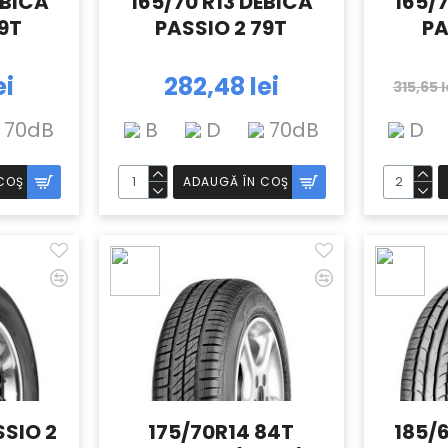
EBICA
165/70 R13 DEBICA
165/
79T
PASSIO 2 79T
PA
ei
282,48 lei
315,65 l
70dB
B
D
70dB
D
COŞ
ADAUGĂ ÎN COŞ
SSIO 2
175/70R14 84T
185/