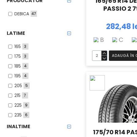
165/65 R14 D
PRODUCATOR
PASSIO 2 
DEBICA
47
282,48 l
LATIME
B
C
165
3
ADAUGĂ ÎN 
175
3
185
4
195
4
205
5
215
7
225
9
235
6
245
3
INALTIME
175/70 R14 PA
255
3