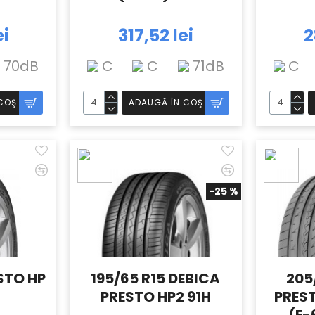
ei
317,52 lei
2
70dB
C
C
71dB
C
COŞ
ADAUGĂ ÎN COŞ
-25 %
STO HP
195/65 R15 DEBICA
205
PRESTO HP2 91H
PREST