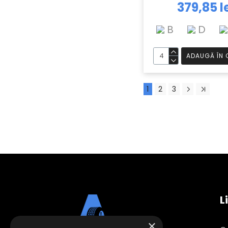
379,85 l
B
D
ADAUGĂ ÎN 
1
2
3
L
×