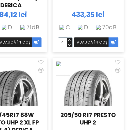
DEBICA
84,12 lei
433,35 lei
D
71dB
C
D
70dB
ADAUGĂ ÎN COŞ
ADAUGĂ ÎN COŞ
/45R17 88W
205/50 R17 PRESTO
O UHP 2 XL FP
UHP 2