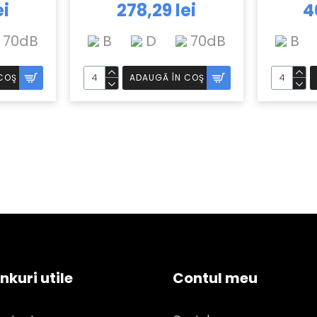
ei
278,29 lei
4
70dB
B
D
70dB
B
COŞ
ADAUGĂ ÎN COŞ
inkuri utile
Contul meu