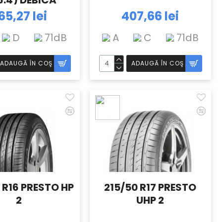
6.4) DEBICA
65,27 lei
407,66 lei
D
71dB
A
C
71dB
ADAUGĂ ÎN COŞ
ADAUGĂ ÎN COŞ
 R16 PRESTO HP
215/50 R17 PRESTO
2
UHP 2