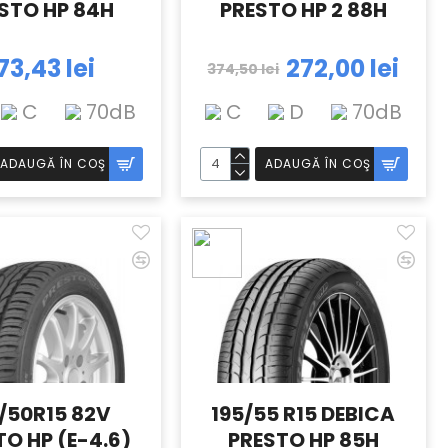
STO HP 84H
PRESTO HP 2 88H
73,43 lei
272,00 lei
374,50 lei
C
70dB
C
D
70dB
ADAUGĂ ÎN COŞ
ADAUGĂ ÎN COŞ
/50R15 82V
195/55 R15 DEBICA
TO HP (E-4.6)
PRESTO HP 85H