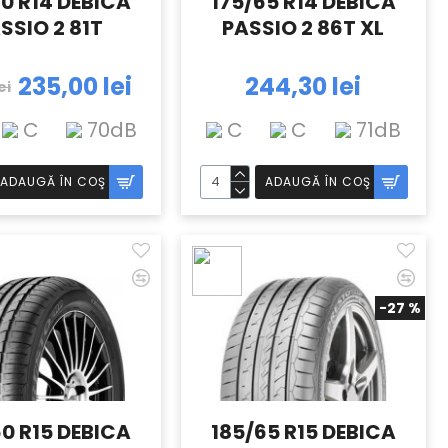
70 R14 DEBICA
175/65 R14 DEBICA
SSIO 2 81T
PASSIO 2 86T XL
235,00 lei
244,30 lei
ei
C
70dB
C
C
71dB
ADAUGĂ ÎN COŞ
ADAUGĂ ÎN COŞ
-27 %
60 R15 DEBICA
185/65 R15 DEBICA