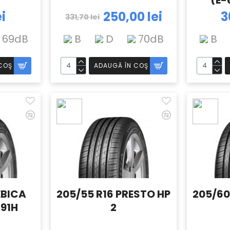
(E-
ei
250,00 lei
3
331,70 lei
69dB
B
D
70dB
B
COŞ
ADAUGĂ ÎN COŞ
EBICA
205/55 R16 PRESTO HP
205/60
 91H
2