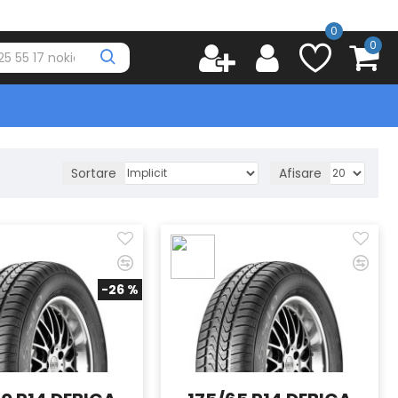
0
0
Sortare
Afisare
-26 %