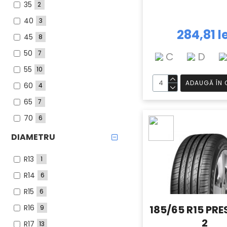
35
2
40
3
284,81 l
45
8
50
7
C
D
55
10
ADAUGĂ ÎN 
60
4
65
7
70
6
DIAMETRU
R13
1
R14
6
R15
6
R16
185/65 R15 PR
9
2
R17
13