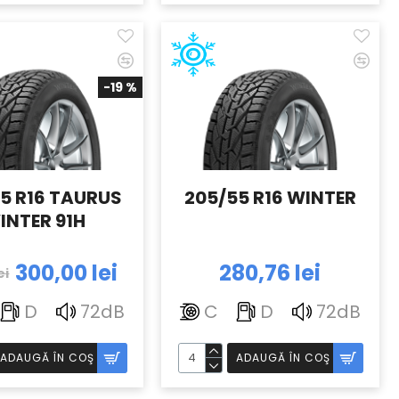
-19 %
5 R16 TAURUS
205/55 R16 WINTER
INTER 91H
300,00 lei
280,76 lei
ei
D
72dB
C
D
72dB
ADAUGĂ ÎN COŞ
ADAUGĂ ÎN COŞ