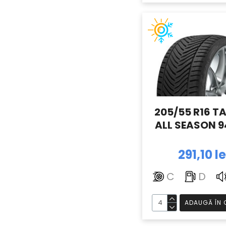
205/55 R16 T
ALL SEASON 9
291,10 le
C
D
ADAUGĂ ÎN 