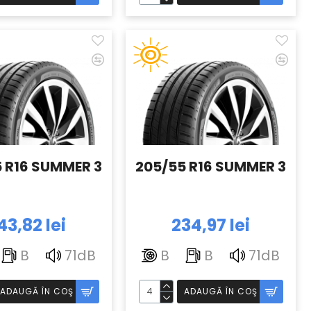
 R16 SUMMER 3
205/55 R16 SUMMER 3
43,82 lei
234,97 lei
B
71dB
B
B
71dB
ADAUGĂ ÎN COŞ
ADAUGĂ ÎN COŞ