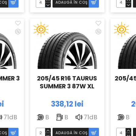
COŞ
ADAUGĂ ÎN COŞ
MMER 3
205/45 R16 TAURUS
205/45
SUMMER 3 87W XL
ei
338,12 lei
2
71dB
B
B
71dB
B
COŞ
ADAUGĂ ÎN COŞ