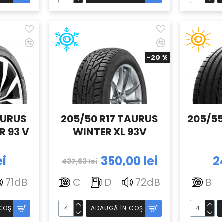
-20 %
AURUS
205/50 R17 TAURUS
205/55
R 93 V
WINTER XL 93V
ei
350,00 lei
2
437,63 lei
71dB
C
D
72dB
B
COŞ
ADAUGĂ ÎN COŞ