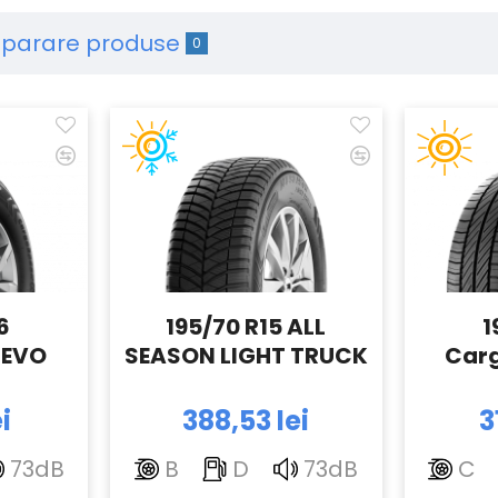
parare produse
0
6
195/70 R15 ALL
1
dEVO
SEASON LIGHT TRUCK
Car
i
388,53 lei
3
73dB
B
D
73dB
C