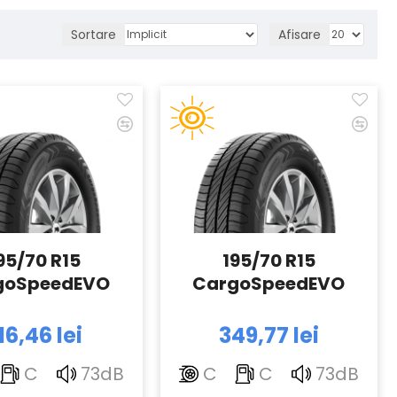
Sortare
Afisare
95/70 R15
195/70 R15
goSpeedEVO
CargoSpeedEVO
16,46 lei
349,77 lei
C
73dB
C
C
73dB