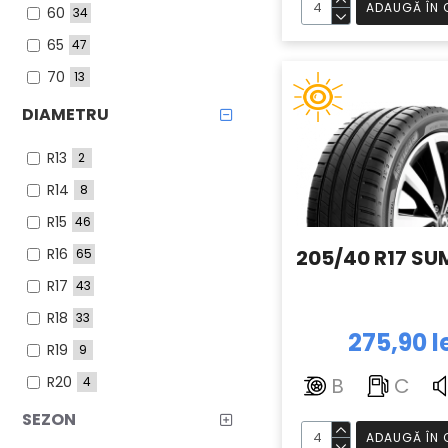
ADAUGĂ ÎN 
60
34
65
47
70
13
75
14
DIAMETRU
80
1
R13
2
R14
8
R15
46
R16
205/40 R17 SU
65
R17
43
R18
33
275,90 l
R19
9
R20
B
C
4
SEZON
ADAUGĂ ÎN 