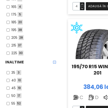
ADAUGĂ ÎN 
165
4
175
5
185
20
195
38
205
28
215
37
225
30
235
31
INALTIME
195/70 R15 WIN
245
5
201
35
3
255
6
40
10
265
2
384,06 l
45
19
275
2
50
17
C
D
285
1
55
52