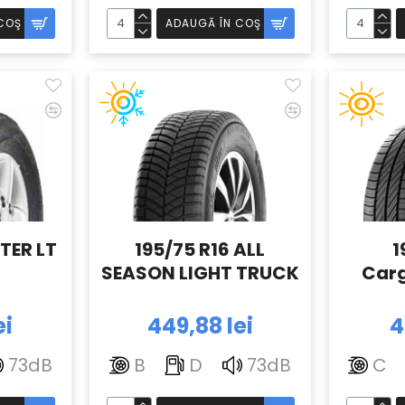
COŞ
ADAUGĂ ÎN COŞ
TER LT
195/75 R16 ALL
1
SEASON LIGHT TRUCK
Car
ei
449,88 lei
4
73dB
B
D
73dB
C