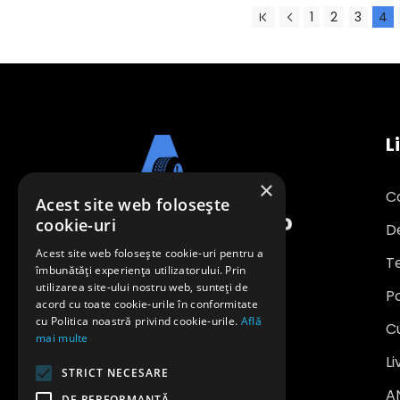
1
2
3
4
L
×
C
Acest site web folosește
cookie-uri
D
Acest site web folosește cookie-uri pentru a
Te
îmbunătăți experiența utilizatorului. Prin
utilizarea site-ului nostru web, sunteți de
Po
office@anvelopeavantajoase.ro
acord cu toate cookie-urile în conformitate
0739 849 970
cu Politica noastră privind cookie-urile.
Află
C
mai multe
SC SAFE WHEELS INVEST SRL
Li
STRICT NECESARE
CUI: RO 24704208
A
DE PERFORMANȚĂ