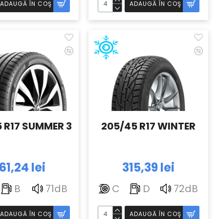
ADAUGĂ ÎN COŞ
ADAUGĂ ÎN COŞ
 R17 SUMMER 3
205/45 R17 WINTER
61,24 lei
315,39 lei
B
71dB
C
D
72dB
ADAUGĂ ÎN COŞ
ADAUGĂ ÎN COŞ