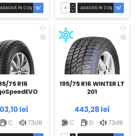
ADAUGĂ ÎN COŞ
ADAUGĂ ÎN COŞ
95/75 R16
195/75 R16 WINTER LT
goSpeedEVO
201
03,10 lei
443,28 lei
C
73dB
C
D
73dB