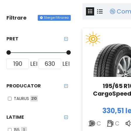
Com
Filtrare
Sterge filtrarea
PRET
LEI
LEI
195/65 R1
PRODUCATOR
CargoSpee
TAURUS
210
330,51 le
LATIME
C
C
155
1