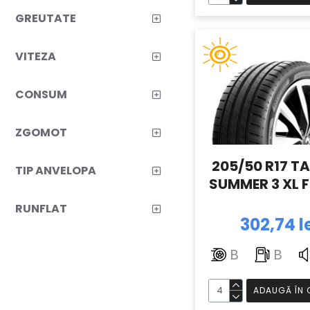
GREUTATE
VITEZA
CONSUM
ZGOMOT
205/50 R17 T
TIP ANVELOPA
SUMMER 3 XL F
RUNFLAT
302,74 l
B
B
ADAUGĂ ÎN 