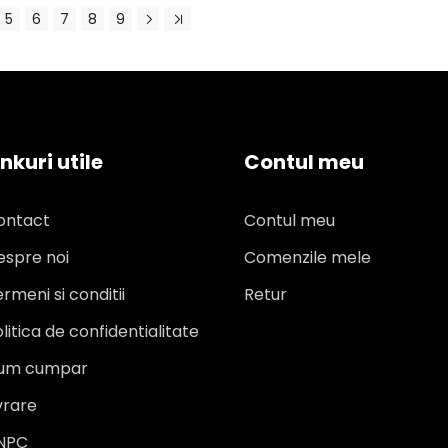
5
6
7
8
9
inkuri utile
Contul meu
ontact
Contul meu
espre noi
Comenzile mele
rmeni si conditii
Retur
litica de confidentialitate
um cumpar
vrare
NPC