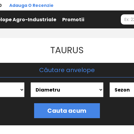
0
Adauga O Recenzie
lope Agro-Industriale
Promotii
TAURUS
Căutare anvelope
Cauta acum