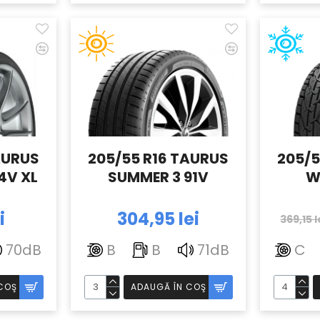
AURUS
205/55 R16 TAURUS
205/5
4V XL
SUMMER 3 91V
W
i
304,95 lei
369,15 l
70dB
B
B
71dB
C
COŞ
ADAUGĂ ÎN COŞ