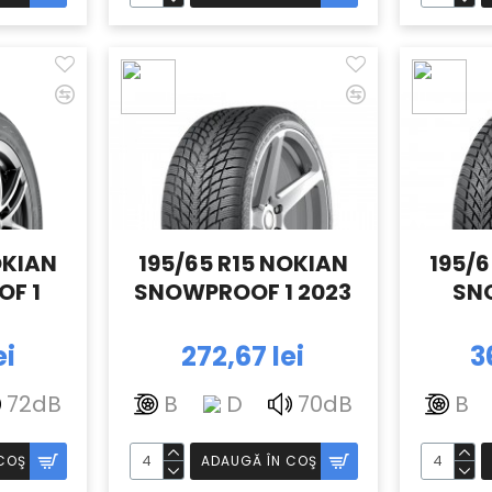
OKIAN
195/65 R15 NOKIAN
195/6
OF 1
SNOWPROOF 1 2023
SN
ei
272,67 lei
3
72dB
B
D
70dB
B
COŞ
ADAUGĂ ÎN COŞ