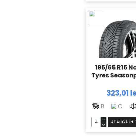
195/65 R15 N
Tyres Seasonp
323,01 le
B
C
ADAUGĂ ÎN 