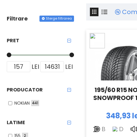
Com
Filtrare
Sterge filtrarea
PRET
LEI
LEI
195/60 R15 N
PRODUCATOR
SNOWPROOF 1
NOKIAN
441
348,93 l
LATIME
B
D
155
2