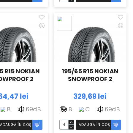
5 R15 NOKIAN
195/65 R15 NOKIAN
OWPROOF 2
SNOWPROOF 2
64,47 lei
329,69 lei
B
69dB
B
C
69dB
ADAUGĂ ÎN COŞ
ADAUGĂ ÎN COŞ