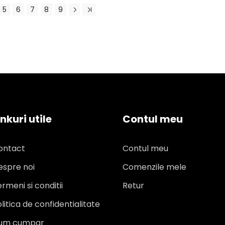
5
6
7
8
9
inkuri utile
Contul meu
ontact
Contul meu
espre noi
Comenzile mele
rmeni si conditii
Retur
litica de confidentialitate
um cumpar