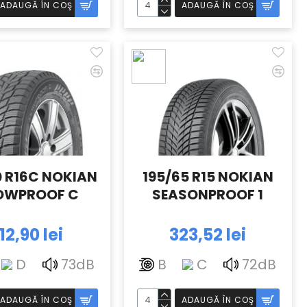
ADAUGĂ ÎN COŞ
ADAUGĂ ÎN COŞ
0 R16C NOKIAN
195/65 R15 NOKIAN
OWPROOF C
SEASONPROOF 1
12,90 lei
323,52 lei
D
73dB
B
C
72dB
ADAUGĂ ÎN COŞ
ADAUGĂ ÎN COŞ