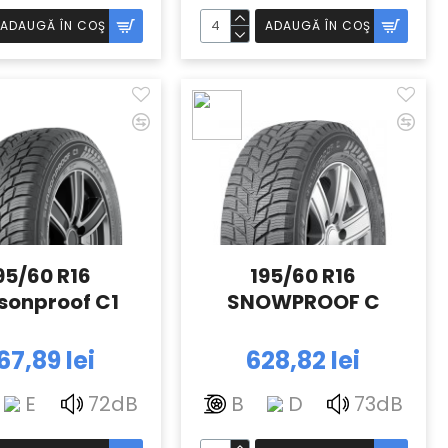
ADAUGĂ ÎN COŞ
ADAUGĂ ÎN COŞ
95/60 R16
195/60 R16
sonproof C1
SNOWPROOF C
67,89 lei
628,82 lei
E
72dB
B
D
73dB