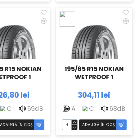
5 R15 NOKIAN
195/65 R15 NOKIAN
ETPROOF 1
WETPROOF 1
26,80 lei
304,11 lei
C
69dB
A
C
68dB
ADAUGĂ ÎN COŞ
ADAUGĂ ÎN COŞ