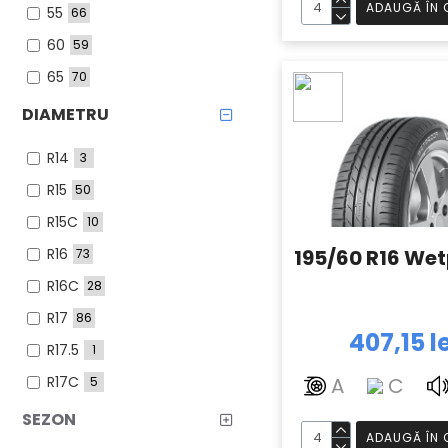
ADAUGĂ ÎN 
55
66
295
2
60
59
315
5
65
70
70
26
DIAMETRU
75
23
R14
3
80
1
R15
50
R15C
10
R16
195/60 R16 Wet
73
R16C
28
R17
86
407,15 l
R17.5
1
R17C
A
C
5
R18
71
SEZON
ADAUGĂ ÎN 
R19
52