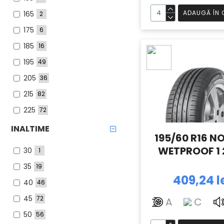
ADAUGĂ ÎN 
165
2
175
6
185
16
195
49
205
36
215
82
225
72
231
1
INALTIME
195/60 R16 N
235
67
WETPROOF 1 
30
1
245
33
35
19
255
34
409,24 l
40
46
265
16
45
72
A
C
275
13
50
56
285
4