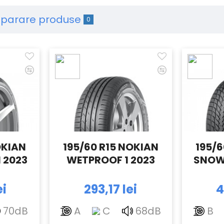
parare produse
0
OKIAN
195/60 R15 NOKIAN
195/6
 2023
WETPROOF 1 2023
SNOW
ei
293,17 lei
4
70dB
A
C
68dB
B