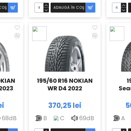
COŞ
ADAUGĂ ÎN COŞ
OKIAN
195/60 R16 NOKIAN
1
2023
WR D4 2022
Sea
ei
370,25 lei
5
68dB
B
C
69dB
A