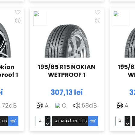
okian
195/65 R15 NOKIAN
195/6
roof 1
WETPROOF 1
W
i
307,13 lei
3
72dB
A
C
68dB
A
COŞ
ADAUGĂ ÎN COŞ