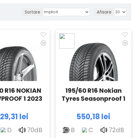
Sortare
Afisare
0 R16 NOKIAN
195/60 R16 Nokian
PROOF 1 2023
Tyres Seasonproof 1
29,31 lei
550,18 lei
D
70dB
B
C
72dB