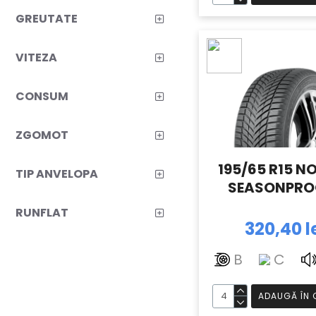
GREUTATE
R20
46
R21
13
VITEZA
R22.5
2
R26
1
CONSUM
ZGOMOT
195/65 R15 N
TIP ANVELOPA
SEASONPRO
RUNFLAT
320,40 l
B
C
ADAUGĂ ÎN 