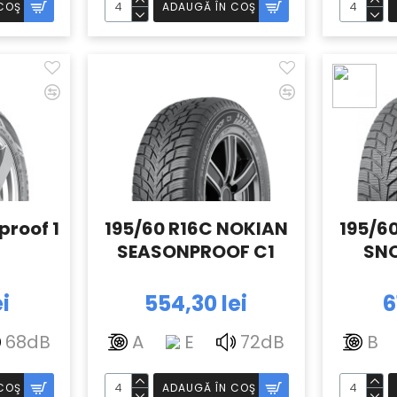
COŞ
ADAUGĂ ÎN COŞ
proof 1
195/60 R16C NOKIAN
195/6
SEASONPROOF C1
SN
ei
554,30 lei
6
68dB
A
E
72dB
B
COŞ
ADAUGĂ ÎN COŞ