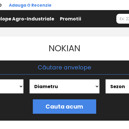
0
Adauga O Recenzie
lope Agro-Industriale
Promotii
NOKIAN
Căutare anvelope
Cauta acum