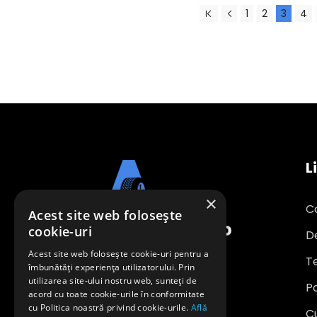
1
2
3
4
L
×
C
Acest site web folosește
cookie-uri
D
Acest site web folosește cookie-uri pentru a
Te
îmbunătăți experiența utilizatorului. Prin
utilizarea site-ului nostru web, sunteți de
Po
office@anvelopeavantajoase.ro
acord cu toate cookie-urile în conformitate
0739 849 970
cu Politica noastră privind cookie-urile.
Află
C