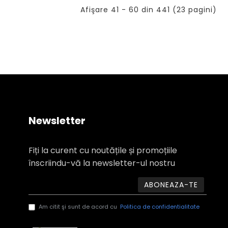
Afişare 41 - 60 din 441 (23 pagini)
Newsletter
Fiți la curent cu noutățile și promoțiile
înscriindu-vă la newsletter-ul nostru
ABONEAZA-TE
Am citit şi sunt de acord cu
Politica de confidentialitate