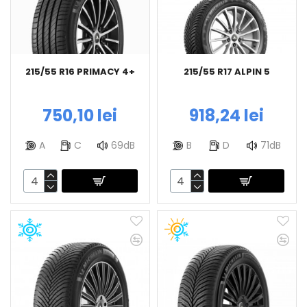
215/55 R16 PRIMACY 4+
215/55 R17 ALPIN 5
750,10 lei
918,24 lei
A
C
69dB
B
D
71dB