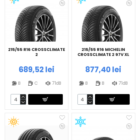
215/55 R16 CROSSCLIMATE
215/55 R16 MICHELIN
2
CROSSCLIMATE 2 97V XL
689,52 lei
877,40 lei
B
C
71dB
B
B
71dB