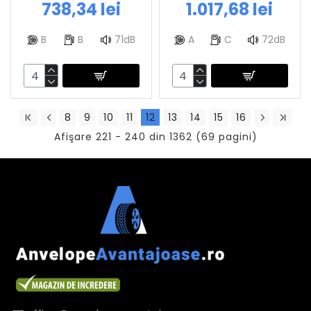
738,34 lei
1.017,68 lei
B
B
71dB
A
C
72dB
8
9
10
11
12
13
14
15
16
Afişare 221 - 240 din 1362 (69 pagini)