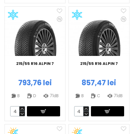
215/55 R16 ALPIN 7
215/55 R16 ALPIN 7
793,76 lei
857,47 lei
B
D
71dB
B
C
71dB