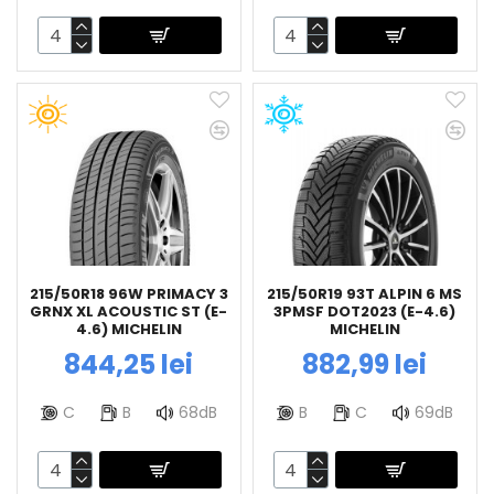
215/50R18 96W PRIMACY 3
215/50R19 93T ALPIN 6 MS
GRNX XL ACOUSTIC ST (E-
3PMSF DOT2023 (E-4.6)
4.6) MICHELIN
MICHELIN
844,25 lei
882,99 lei
C
B
68dB
B
C
69dB