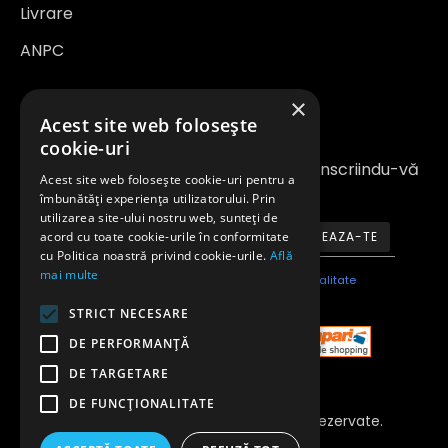
Livrare
ANPC
×
Newsletter
Acest site web folosește
cookie-uri
Fiți la curent cu noutățile și promoțiile înscriindu-vă
Acest site web folosește cookie-uri pentru a
la newsletter-ul nostru
îmbunătăți experiența utilizatorului. Prin
utilizarea site-ului nostru web, sunteți de
acord cu toate cookie-urile în conformitate
ABONEAZA-TE
cu Politica noastră privind cookie-urile.
Află
mai multe
Am citit şi sunt de acord cu
Politica de confidentialitate
STRICT NECESARE
DE PERFORMANȚĂ
DE TARGETARE
DE FUNCŢIONALITATE
Copyright 2023 © Toate Drepturile Rezervate.
Anvelopeavantajoase.ro