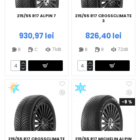
215/55 R17 ALPIN 7
215/55 R17 CROSSCLIMATE
3
930,97 lei
826,40 lei
B
C
71dB
B
B
72dB
-8 %
215/55 R17 CROSSCLIMATE
215/55 R17 MICHELIN ALPIN