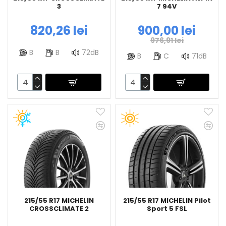
3
7 94V
820,26 lei
900,00 lei
976,91 lei
B
B
72dB
B
C
71dB
215/55 R17 MICHELIN
215/55 R17 MICHELIN Pilot
CROSSCLIMATE 2
Sport 5 FSL