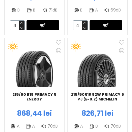
B
B
71dB
B
A
69dB
215/50 R19 PRIMACY 5
215/50R18 92W PRIMACY 5
ENERGY
PJ (E-9.2) MICHELIN
868,44 lei
826,71 lei
A
A
70dB
A
B
70dB