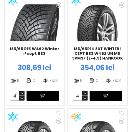
185/65 R15 W462 Winter
185/65R14 86T WINTER I
i*cept RS3
CEPT RS3 W462 UN MS
3PMSF (E-4.9) HANKOOK
308,69 lei
354,06 lei
B
D
71dB
B
C
71dB