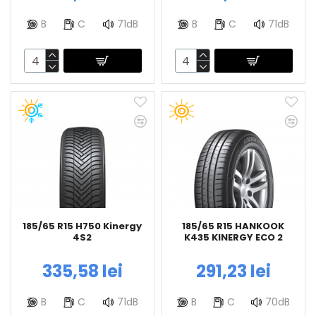
B
C
71dB
B
C
71dB
185/65 R15 H750 Kinergy
185/65 R15 HANKOOK
4S2
K435 KINERGY ECO 2
335,58 lei
291,23 lei
B
C
71dB
B
C
70dB