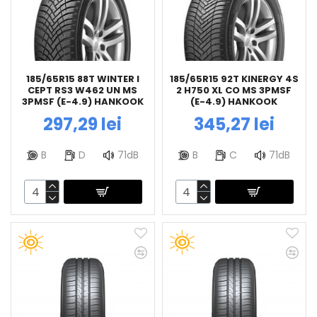
185/65R15 88T WINTER I
185/65R15 92T KINERGY 4S
CEPT RS3 W462 UN MS
2 H750 XL CO MS 3PMSF
3PMSF (E-4.9) HANKOOK
(E-4.9) HANKOOK
297,29 lei
345,27 lei
B
D
71dB
B
C
71dB