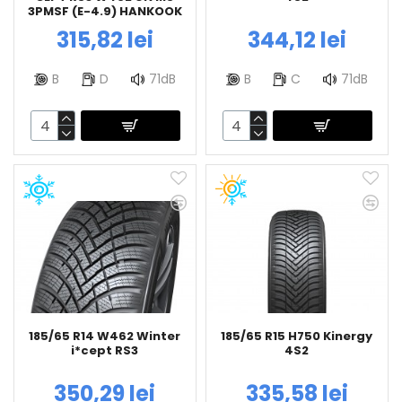
3PMSF (E-4.9) HANKOOK
315,82 lei
344,12 lei
B
D
71dB
B
C
71dB
185/65 R14 W462 Winter
185/65 R15 H750 Kinergy
i*cept RS3
4S2
350,29 lei
335,58 lei