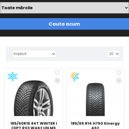
Cauta acum
185/60R15 84T WINTER I
185/65 R14 H750 Kinergy
CEPT RS3 W462 UN MS
4S2