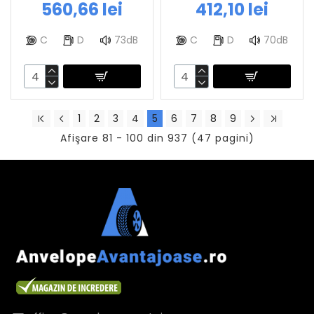
560,66 lei
412,10 lei
C
D
73dB
C
D
70dB
1
2
3
4
5
6
7
8
9
Afişare 81 - 100 din 937 (47 pagini)