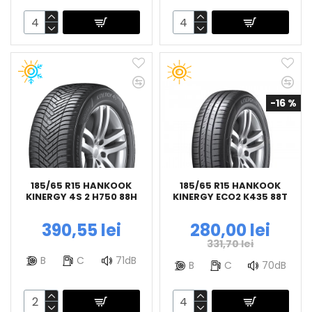
-16 %
185/65 R15 HANKOOK
185/65 R15 HANKOOK
KINERGY 4S 2 H750 88H
KINERGY ECO2 K435 88T
390,55 lei
280,00 lei
331,70 lei
B
C
71dB
B
C
70dB