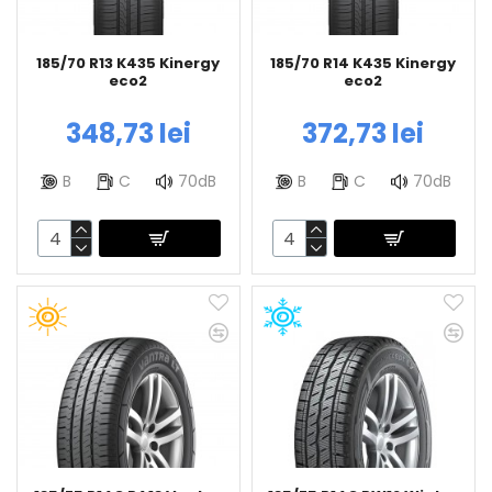
185/70 R13 K435 Kinergy
185/70 R14 K435 Kinergy
eco2
eco2
348,73 lei
372,73 lei
B
C
70dB
B
C
70dB