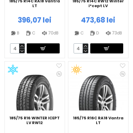
185/75 R14C RA18 Vantra
185/75 R14C RW12 Winter
LT
i*cept LV
396,07 lei
473,68 lei
B
C
70dB
C
D
73dB
185/75 R16 WINTER ICEPT
185/75 R16C RA18 Vantra
LV RW12
LT