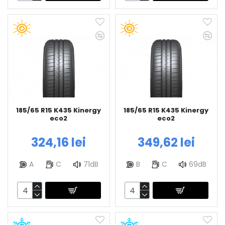
185/65 R15 K435 Kinergy
185/65 R15 K435 Kinergy
eco2
eco2
324,16 lei
349,62 lei
A
C
71dB
B
C
69dB