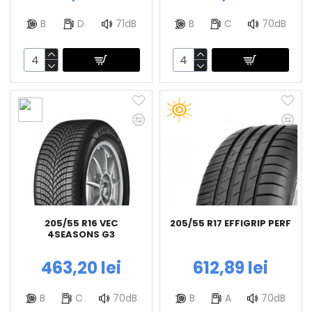
B
D
71dB
B
C
70dB
205/55 R16 VEC
205/55 R17 EFFIGRIP PERF
4SEASONS G3
463,20 lei
612,89 lei
B
C
70dB
B
A
70dB