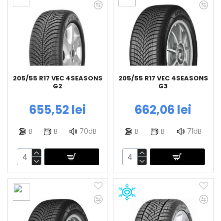
205/55 R17 VEC 4SEASONS
205/55 R17 VEC 4SEASONS
G2
G3
655,52 lei
662,06 lei
B
B
70dB
B
B
71dB