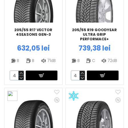
205/55 R17 VECTOR
205/55 R19 GOODYEAR
4SEASONS GEN-3
ULTRA GRIP
PERFORMACE+
632,05 lei
739,38 lei
B
B
71dB
B
C
72dB