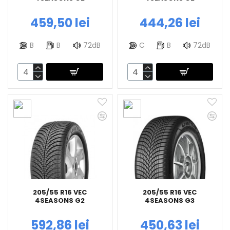
459,50 lei
444,26 lei
B
B
72dB
C
B
72dB
205/55 R16 VEC
205/55 R16 VEC
4SEASONS G2
4SEASONS G3
592,86 lei
450,63 lei