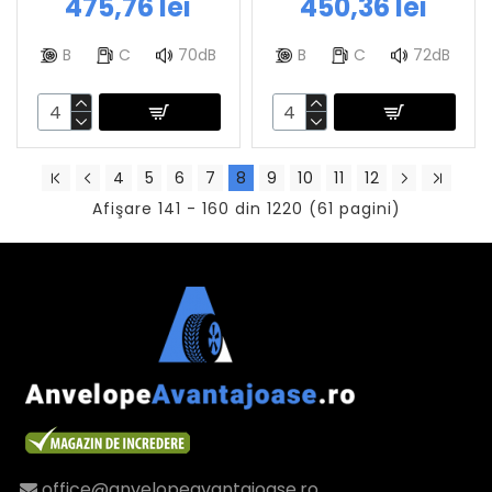
475,76 lei
450,36 lei
B
C
70dB
B
C
72dB
4
5
6
7
8
9
10
11
12
Afişare 141 - 160 din 1220 (61 pagini)
office@anvelopeavantajoase.ro