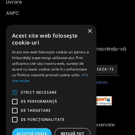
Livrare
ANPC
×
Newsletter
Acest site web folosește
cookie-uri
Fiți la curent cu noutățile și promoțiile înscriindu-vă
Acest site web folosește cookie-uri pentru a
la newsletter-ul nostru
îmbunătăți experiența utilizatorului. Prin
utilizarea site-ului nostru web, sunteți de
acord cu toate cookie-urile în conformitate
ABONEAZA-TE
cu Politica noastră privind cookie-urile.
Află
mai multe
Am citit şi sunt de acord cu
Politica de confidentialitate
STRICT NECESARE
DE PERFORMANȚĂ
DE TARGETARE
DE FUNCŢIONALITATE
Copyright 2023 © Toate Drepturile Rezervate.
Anvelopeavantajoase.ro
ACCEPTĂ TOATE
REFUZĂ TOT