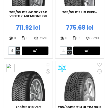
205/55 R19 GOODYEAR
205/55 R19 UG PERF+
VECTOR 4SEASONS G3
711,92 lei
775,68 lei
B
B
72dB
B
C
72dB
205/55 R19 VEC
205/55R16 91H ULTRAGRIP