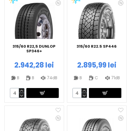
315/60 R22,5 DUNLOP
315/60 R22.5 SP446
SP346+
2.942,28 lei
2.895,99 lei
B
B
74dB
B
C
71dB