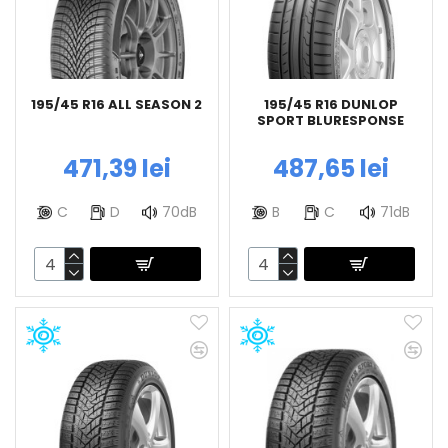
195/45 R16 ALL SEASON 2
195/45 R16 DUNLOP
SPORT BLURESPONSE
471,39 lei
487,65 lei
C
D
70dB
B
C
71dB