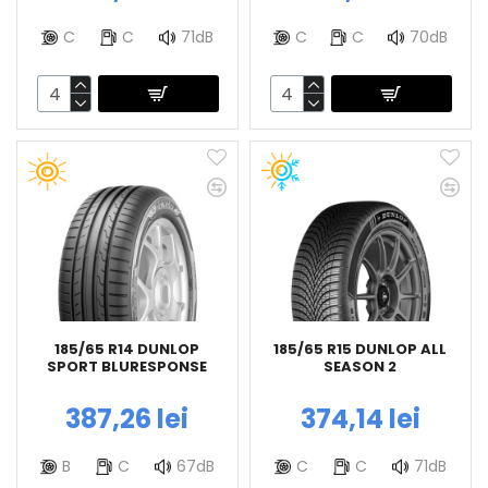
C
C
71dB
C
C
70dB
185/65 R14 DUNLOP
185/65 R15 DUNLOP ALL
SPORT BLURESPONSE
SEASON 2
387,26 lei
374,14 lei
B
C
67dB
C
C
71dB