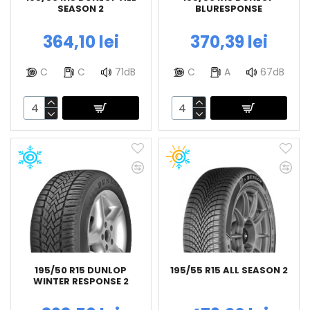
SEASON 2
BLURESPONSE
364,10 lei
370,39 lei
C
C
71dB
C
A
67dB
195/50 R15 DUNLOP
195/55 R15 ALL SEASON 2
WINTER RESPONSE 2