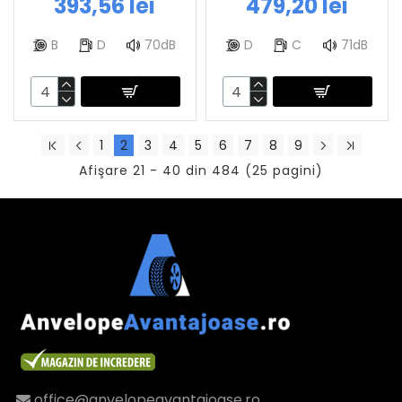
393,56 lei
479,20 lei
B
D
70dB
D
C
71dB
1
2
3
4
5
6
7
8
9
Afişare 21 - 40 din 484 (25 pagini)
office@anvelopeavantajoase.ro