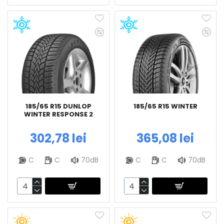
185/65 R15 DUNLOP
185/65 R15 WINTER
WINTER RESPONSE 2
302,78 lei
365,08 lei
C
C
70dB
C
C
70dB