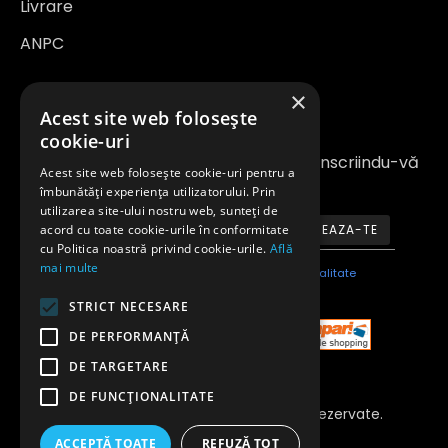
Livrare
ANPC
×
Newsletter
Acest site web folosește
cookie-uri
Fiți la curent cu noutățile și promoțiile înscriindu-vă
Acest site web folosește cookie-uri pentru a
la newsletter-ul nostru
îmbunătăți experiența utilizatorului. Prin
utilizarea site-ului nostru web, sunteți de
acord cu toate cookie-urile în conformitate
ABONEAZA-TE
cu Politica noastră privind cookie-urile.
Află
mai multe
Am citit şi sunt de acord cu
Politica de confidentialitate
STRICT NECESARE
DE PERFORMANȚĂ
DE TARGETARE
DE FUNCŢIONALITATE
Copyright 2023 © Toate Drepturile Rezervate.
Anvelopeavantajoase.ro
ACCEPTĂ TOATE
REFUZĂ TOT