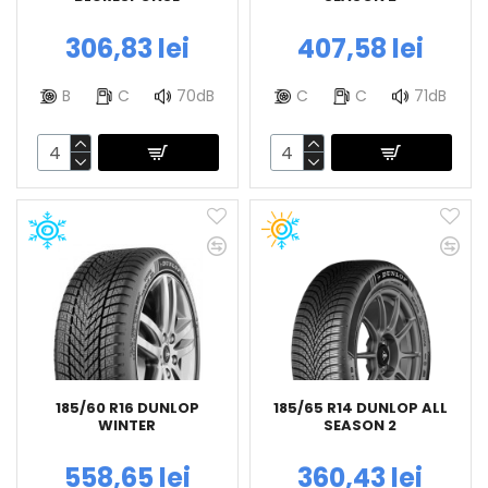
306,83 lei
407,58 lei
B
C
70dB
C
C
71dB
185/60 R16 DUNLOP
185/65 R14 DUNLOP ALL
WINTER
SEASON 2
558,65 lei
360,43 lei