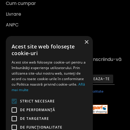
Cum cumpar
Livrare
ANPC
×
Newsletter
Acest site web folosește
cookie-uri
Fiți la curent cu noutățile și promoțiile înscriindu-vă
Acest site web folosește cookie-uri pentru a
la newsletter-ul nostru
îmbunătăți experiența utilizatorului. Prin
utilizarea site-ului nostru web, sunteți de
acord cu toate cookie-urile în conformitate
ABONEAZA-TE
cu Politica noastră privind cookie-urile.
Află
mai multe
Am citit şi sunt de acord cu
Politica de confidentialitate
STRICT NECESARE
DE PERFORMANȚĂ
DE TARGETARE
DE FUNCŢIONALITATE