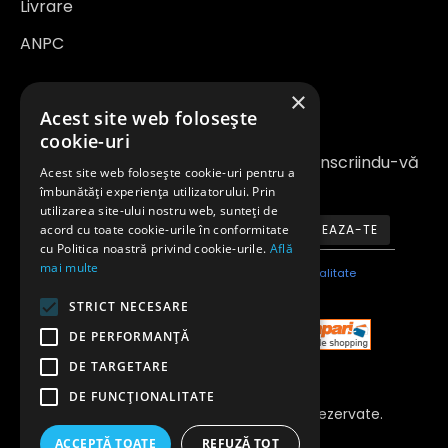
Livrare
ANPC
×
Newsletter
Acest site web folosește
cookie-uri
Fiți la curent cu noutățile și promoțiile înscriindu-vă
Acest site web folosește cookie-uri pentru a
la newsletter-ul nostru
îmbunătăți experiența utilizatorului. Prin
utilizarea site-ului nostru web, sunteți de
acord cu toate cookie-urile în conformitate
ABONEAZA-TE
cu Politica noastră privind cookie-urile.
Află
mai multe
Am citit şi sunt de acord cu
Politica de confidentialitate
STRICT NECESARE
DE PERFORMANȚĂ
DE TARGETARE
DE FUNCŢIONALITATE
Copyright 2023 © Toate Drepturile Rezervate.
Anvelopeavantajoase.ro
ACCEPTĂ TOATE
REFUZĂ TOT