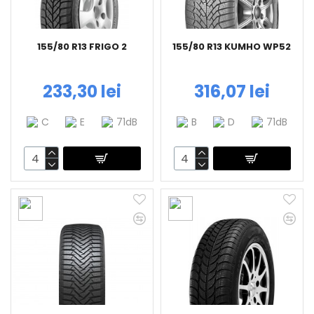
155/80 R13 FRIGO 2
155/80 R13 KUMHO WP52
233,30 lei
316,07 lei
C
E
71dB
B
D
71dB