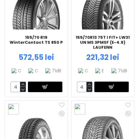
155/70 R19
155/70R13 75T I FIT+ LW31
WinterContact TS 850 P
UN MS 3PMSF (E-4.9)
LAUFENN
572,55 lei
221,32 lei
C
C
71dB
C
E
71dB