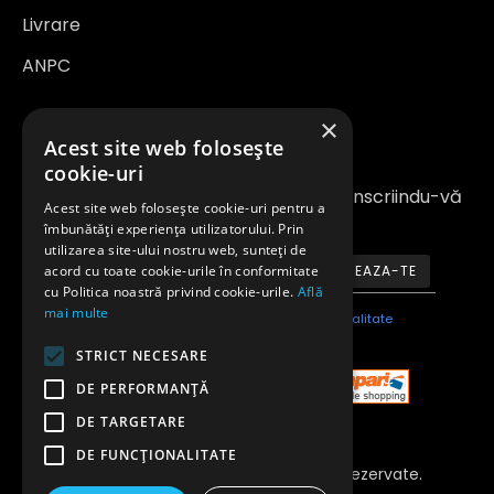
Livrare
ANPC
×
Newsletter
Acest site web folosește
cookie-uri
Fiți la curent cu noutățile și promoțiile înscriindu-vă
Acest site web folosește cookie-uri pentru a
la newsletter-ul nostru
îmbunătăți experiența utilizatorului. Prin
utilizarea site-ului nostru web, sunteți de
acord cu toate cookie-urile în conformitate
ABONEAZA-TE
cu Politica noastră privind cookie-urile.
Află
mai multe
Am citit şi sunt de acord cu
Politica de confidentialitate
STRICT NECESARE
DE PERFORMANȚĂ
DE TARGETARE
DE FUNCŢIONALITATE
Copyright 2023 © Toate Drepturile Rezervate.