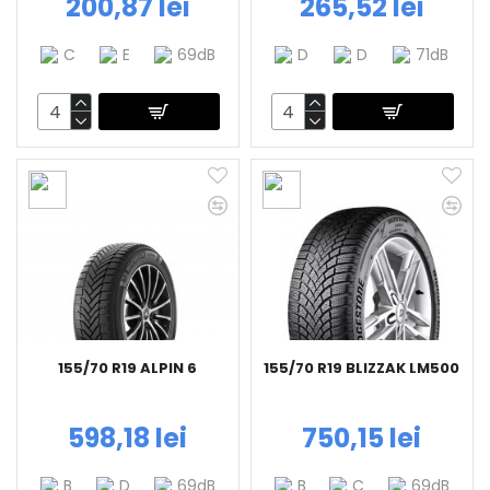
200,87 lei
265,52 lei
C
E
69dB
D
D
71dB
155/70 R19 ALPIN 6
155/70 R19 BLIZZAK LM500
598,18 lei
750,15 lei
B
D
69dB
B
C
69dB