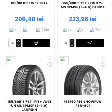
155/80 R13 LW31 i FIT+
155/80R13 79T FRIGO 2-
MS 3PMSF (E-4.6) DEBICA
206,40 lei
223,96 lei
C
E
71dB
C
E
71dB
155/80R13 79T I FIT+ LW31
165/60 R14 SNOWFUN
UN MS 3PMSF (E-4.9)
FSR-901
LAUFENN