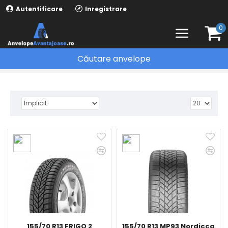
Autentificare
Inregistrare
0
Căutare anvelope
ANVELOPE IARNA
155/70 R13 FRIGO 2
155/70 R13 MP93 Nordicca