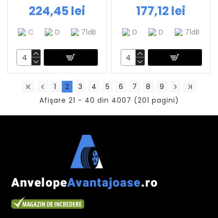
224,45 lei
177,12 lei
C
D
71dB
D
D
71dB
1
2
3
4
5
6
7
8
9
Afişare 21 - 40 din 4007 (201 pagini)