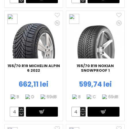
155/70 R19 MICHELIN ALPIN
155/70 R19 NOKIAN
6 2022
SNOWPROOF 1
662,11 lei
599,74 lei
B
D
69dB
B
C
69dB