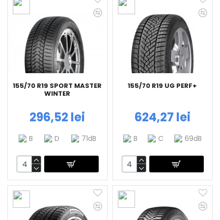
155/70 R19 SPORT MASTER
155/70 R19 UG PERF+
WINTER
296,52 lei
624,27 lei
B
D
71dB
B
C
69dB