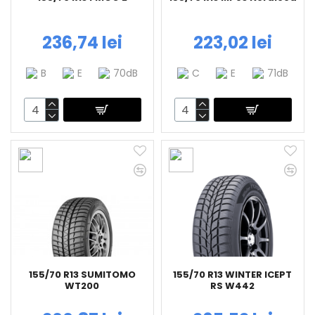
236,74 lei
223,02 lei
B
E
70dB
C
E
71dB
155/70 R13 SUMITOMO
155/70 R13 WINTER ICEPT
WT200
RS W442