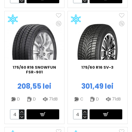
175/60 R16 SNOWFUN
175/60 R16 SV-3
FSR-901
208,55 lei
301,49 lei
D
D
71dB
C
D
71dB