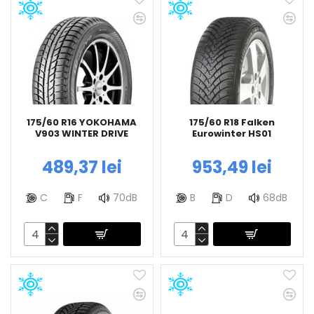
175/60 R16 YOKOHAMA
175/60 R18 Falken
V903 WINTER DRIVE
Eurowinter HS01
489,37 lei
953,49 lei
C
F
70dB
B
D
68dB