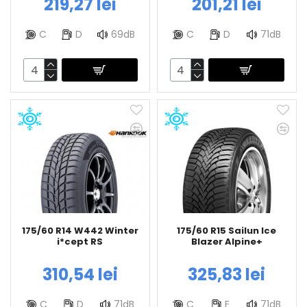
219,27 lei
201,21 lei
C
D
69dB
C
D
71dB
175/60 R14 W442 Winter
175/60 R15 Sailun Ice
i*cept RS
Blazer Alpine+
310,54 lei
325,83 lei
C
D
71dB
C
E
71dB