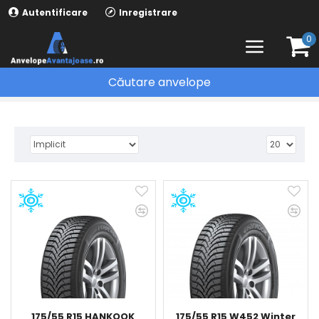
Autentificare
Inregistrare
0
Căutare anvelope
ANVELOPE IARNA
175/55 R15 HANKOOK
175/55 R15 W452 Winter