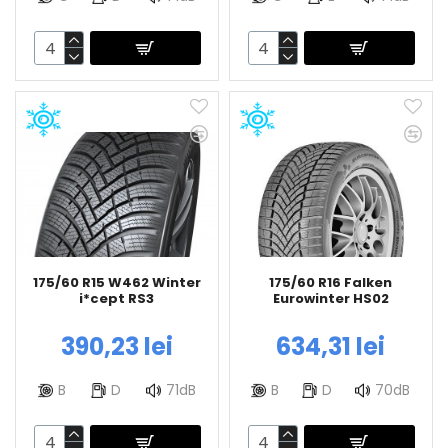
175/60 R15 W462 Winter
175/60 R16 Falken
i*cept RS3
Eurowinter HS02
390,23 lei
634,31 lei
B
D
71dB
B
D
70dB