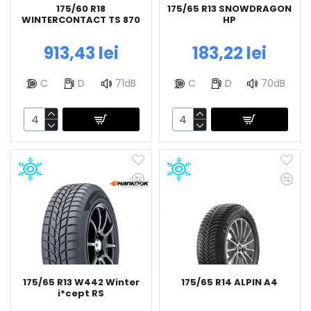
175/60 R18
175/65 R13 SNOWDRAGON
WINTERCONTACT TS 870
HP
913,43 lei
183,22 lei
C
D
71dB
C
D
70dB
175/65 R13 W442 Winter
175/65 R14 ALPIN A4
i*cept RS