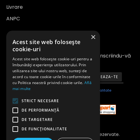
Livrare
ANPC
×
Newsletter
Acest site web folosește
cookie-uri
Fiți la curent cu noutățile și promoțiile înscriindu-vă
Acest site web folosește cookie-uri pentru a
la newsletter-ul nostru
îmbunătăți experiența utilizatorului. Prin
utilizarea site-ului nostru web, sunteți de
acord cu toate cookie-urile în conformitate
ABONEAZA-TE
cu Politica noastră privind cookie-urile.
Află
mai multe
Am citit şi sunt de acord cu
Politica de confidentialitate
STRICT NECESARE
DE PERFORMANȚĂ
DE TARGETARE
DE FUNCŢIONALITATE
Copyright 2023 © Toate Drepturile Rezervate.