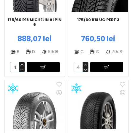
175/60 R18 MICHELIN ALPIN
175/60 R18 UG PERF 3
6
888,07 lei
760,50 lei
B
D
69dB
C
C
70dB