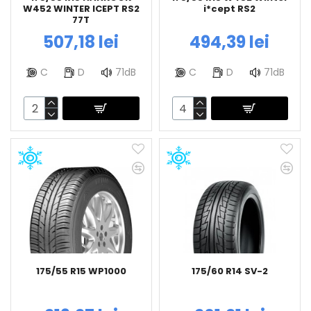
W452 WINTER ICEPT RS2
i*cept RS2
77T
507,18 lei
494,39 lei
C
D
71dB
C
D
71dB
175/55 R15 WP1000
175/60 R14 SV-2