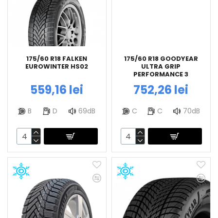
175/60 R18 FALKEN
175/60 R18 GOODYEAR
EUROWINTER HS02
ULTRA GRIP
PERFORMANCE 3
559,16 lei
752,26 lei
B
D
69dB
C
C
70dB