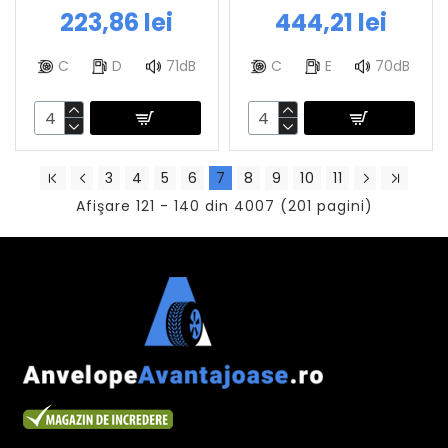
223,86 lei
444,21 lei
C
D
71dB
C
E
70dB
3
4
5
6
7
8
9
10
11
Afişare 121 - 140 din 4007 (201 pagini)