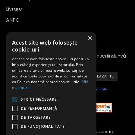
Livrare
ANPC
×
Newsletter
Acest site web folosește
cookie-uri
Fiți la curent cu noutățile și promoțiile înscriindu-vă
Acest site web folosește cookie-uri pentru a
la newsletter-ul nostru
îmbunătăți experiența utilizatorului. Prin
utilizarea site-ului nostru web, sunteți de
acord cu toate cookie-urile în conformitate
ABONEAZA-TE
cu Politica noastră privind cookie-urile.
Află
mai multe
Am citit şi sunt de acord cu
Politica de confidentialitate
STRICT NECESARE
DE PERFORMANȚĂ
DE TARGETARE
DE FUNCŢIONALITATE
Copyright 2023 © Toate Drepturile Rezervate.