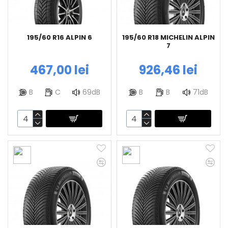
195/60 R16 ALPIN 6
195/60 R18 MICHELIN ALPIN
7
467,00 lei
926,46 lei
B
C
69dB
B
B
71dB