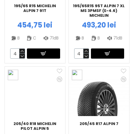
195/65 R15 MICHELIN
195/65R15 95T ALPIN 7 XL
ALPIN 7 91T
MS 3PMSF (E-4.6)
MICHELIN
454,75 lei
493,20 lei
B
C
71dB
B
B
71dB
205/40 R18 MICHELIN
205/45 R17 ALPIN 7
PILOT ALPIN 5