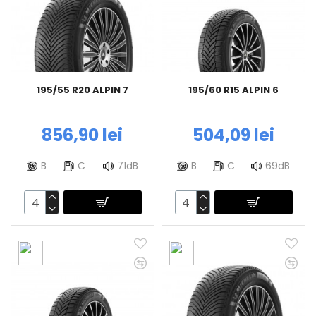
195/55 R20 ALPIN 7
195/60 R15 ALPIN 6
856,90 lei
504,09 lei
B
C
71dB
B
C
69dB