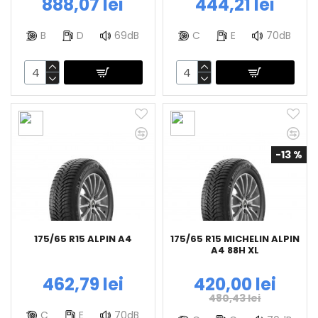
888,07 lei
444,21 lei
B
D
69dB
C
E
70dB
-13 %
175/65 R15 ALPIN A4
175/65 R15 MICHELIN ALPIN
A4 88H XL
462,79 lei
420,00 lei
480,43 lei
C
E
70dB