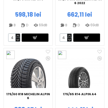
6 2022
598,18 lei
662,11 lei
B
D
69dB
B
D
69dB
175/60 R18 MICHELIN ALPIN
175/65 R14 ALPIN A4
6