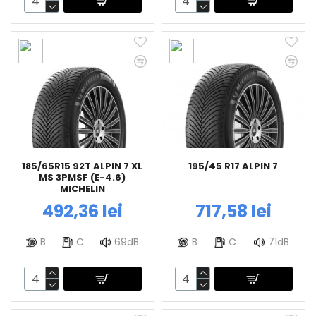
185/65R15 92T ALPIN 7 XL
195/45 R17 ALPIN 7
MS 3PMSF (E-4.6)
MICHELIN
492,36 lei
717,58 lei
B
C
69dB
B
C
71dB