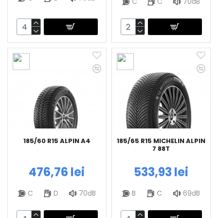
C
C
70dB
185/60 R15 ALPIN A4
185/65 R15 MICHELIN ALPIN
7 88T
476,76 lei
533,93 lei
C
D
70dB
B
C
69dB