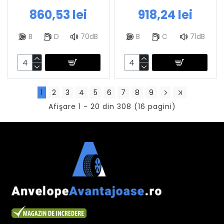
860,53 lei
918,24 lei
B
D
70dB
B
C
71dB
1
2
3
4
5
6
7
8
9
Afişare 1 - 20 din 308 (16 pagini)