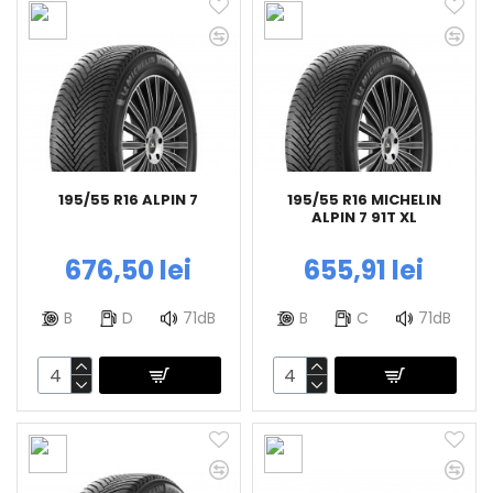
195/55 R16 ALPIN 7
195/55 R16 MICHELIN
ALPIN 7 91T XL
676,50 lei
655,91 lei
B
D
71dB
B
C
71dB