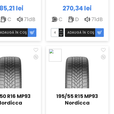
85,21 lei
270,34 lei
C
71dB
C
D
71dB
ADAUGĂ ÎN COŞ
ADAUGĂ ÎN COŞ
/50 R16 MP93
195/55 R15 MP93
Nordicca
Nordicca