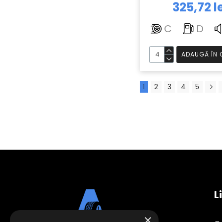
325,72 l
C
D
ADAUGĂ ÎN 
1
2
3
4
5
L
×