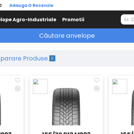
0
Adauga O Recenzie
lope Agro-Industriale
Promotii
Căutare anvelope
parare Produse
0