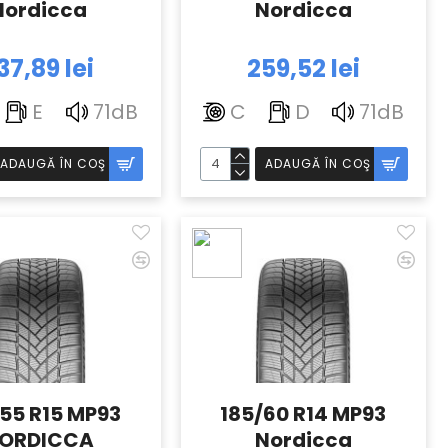
Nordicca
Nordicca
37,89 lei
259,52 lei
E
71dB
C
D
71dB
ADAUGĂ ÎN COŞ
ADAUGĂ ÎN COŞ
55 R15 MP93
185/60 R14 MP93
ORDICCA
Nordicca