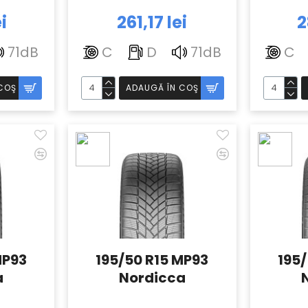
i
261,17 lei
2
71dB
C
D
71dB
C
COŞ
ADAUGĂ ÎN COŞ
MP93
195/50 R15 MP93
195
a
Nordicca