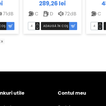
ei
289,26 lei
4
71dB
C
D
72dB
C
COŞ
ADAUGĂ ÎN COŞ
inkuri utile
Contul meu