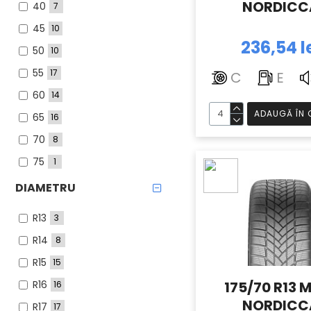
NORDICC
40
7
255
2
45
10
275
1
236,54 l
50
10
55
17
C
E
60
14
ADAUGĂ ÎN 
65
16
70
8
75
1
DIAMETRU
R13
3
R14
8
R15
15
R16
175/70 R13 
16
NORDICC
R17
17