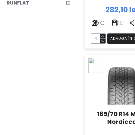
RUNFLAT
282,10 le
C
E
ADAUGĂ ÎN 
185/70 R14 
Nordicc