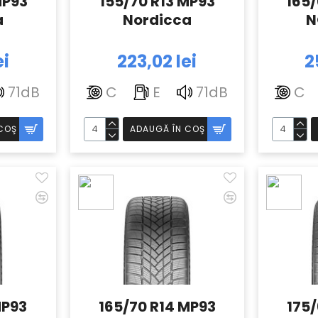
MP93
155/70 R13 MP93
165/
a
Nordicca
N
ei
223,02 lei
2
71dB
C
E
71dB
C
COŞ
ADAUGĂ ÎN COŞ
MP93
165/70 R14 MP93
175/