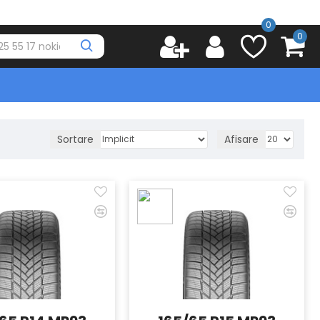
0
0
Sortare
Afisare