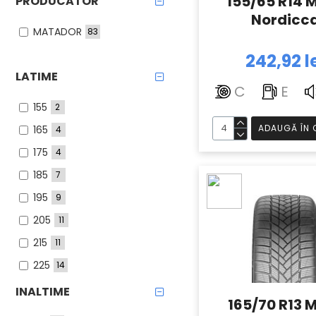
155/65 R14 
PRODUCATOR
Nordicc
MATADOR
83
242,92 l
LATIME
C
E
155
2
ADAUGĂ ÎN 
165
4
175
4
185
7
195
9
205
11
215
11
225
14
235
13
INALTIME
165/70 R13 
245
5