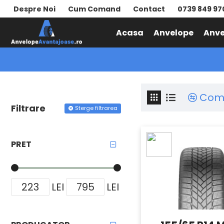
Despre Noi
Cum Comand
Contact
0739 849 97
Acasa
Anvelope
Anve
MATADOR
Com
Filtrare
Sterge filtrarea
PRET
LEI
LEI