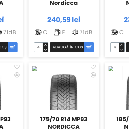
A
Nordicca
ei
240,59 lei
2
71dB
C
E
71dB
C
COŞ
ADAUGĂ ÎN COŞ
MP93
175/70 R14 MP93
185/
A
NORDICCA
N