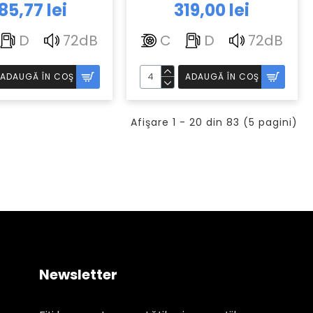
85,77 lei
319,00 lei
D
72dB
C
D
72dB
ADAUGĂ ÎN COŞ
ADAUGĂ ÎN COŞ
Afişare 1 - 20 din 83 (5 pagini)
Newsletter