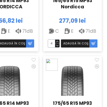
65 R14 MP93
165/65 R15 MP93
ORDICCA
Nordicca
56,82 lei
277,09 lei
E
71dB
C
E
71dB
ADAUGĂ ÎN COŞ
ADAUGĂ ÎN COŞ
65 R14 MP93
175/65 R15 MP93