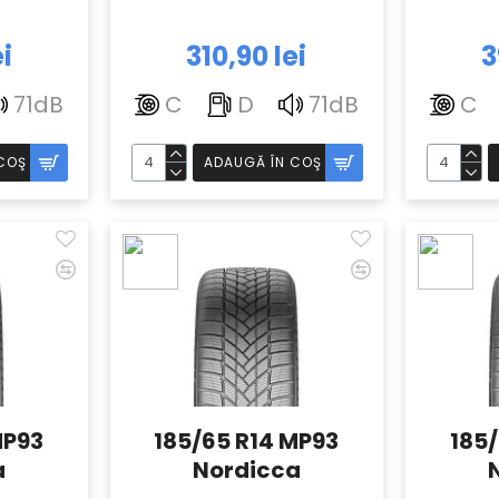
ei
310,90 lei
3
71dB
C
D
71dB
C
COŞ
ADAUGĂ ÎN COŞ
MP93
185/65 R14 MP93
185/
a
Nordicca