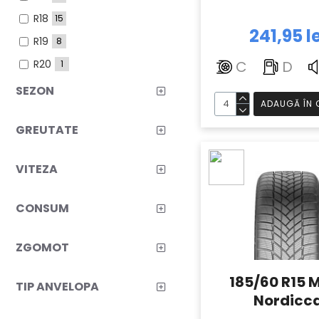
R18
15
241,95 l
R19
8
R20
C
D
1
SEZON
ADAUGĂ ÎN 
GREUTATE
VITEZA
CONSUM
ZGOMOT
185/60 R15 
TIP ANVELOPA
Nordicc