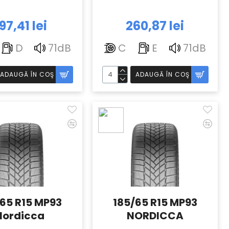
97,41 lei
260,87 lei
D
71dB
C
E
71dB
ADAUGĂ ÎN COŞ
ADAUGĂ ÎN COŞ
65 R15 MP93
185/65 R15 MP93
Nordicca
NORDICCA