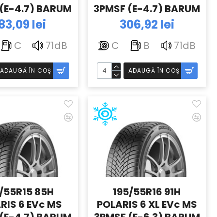
(E-4.7) BARUM
3PMSF (E-4.7) BARUM
83,09 lei
306,92 lei
C
71dB
C
B
71dB
ADAUGĂ ÎN COŞ
ADAUGĂ ÎN COŞ
/55R15 85H
195/55R16 91H
RIS 6 EVc MS
POLARIS 6 XL EVc MS