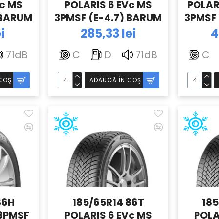
Vc MS
POLARIS 6 EVc MS
POLAR
 BARUM
3PMSF (E-4.7) BARUM
3PMSF 
i
285,33 lei
4
71dB
C
D
71dB
C
COŞ
ADAUGĂ ÎN COŞ
86H
185/65R14 86T
185
 3PMSF
POLARIS 6 EVc MS
POLA