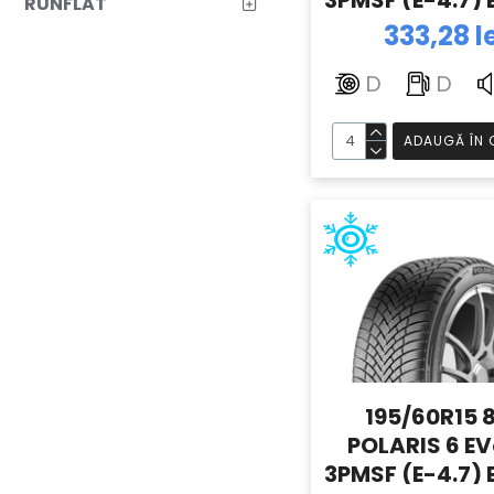
3PMSF (E-4.7)
RUNFLAT
333,28 l
D
D
ADAUGĂ ÎN 
195/60R15 
POLARIS 6 E
3PMSF (E-4.7)