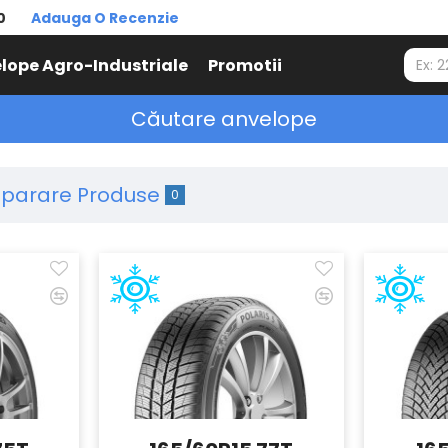
0
Adauga O Recenzie
lope Agro-Industriale
Promotii
Căutare anvelope
parare Produse
0