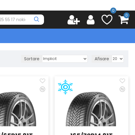
0
0
Sortare
Afisare