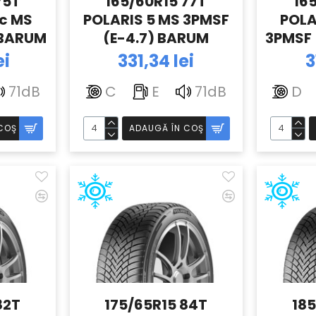
75T
165/60R15 77T
16
Vc MS
POLARIS 5 MS 3PMSF
POLA
 BARUM
(E-4.7) BARUM
3PMSF 
ei
331,34 lei
3
71dB
C
E
71dB
D
COŞ
ADAUGĂ ÎN COŞ
82T
175/65R15 84T
185