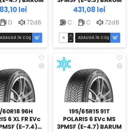
(E-4.7) BARUM
3PMSF (E-6.3) BARUM
83,10 lei
431,08 lei
D
72dB
C
C
72dB
ADAUGĂ ÎN COŞ
ADAUGĂ ÎN COŞ
/60R18 96H
195/65R15 91T
IS 6 XL FR EVc
POLARIS 6 EVc MS
PMSF (E-7.4)
3PMSF (E-4.7) BARUM