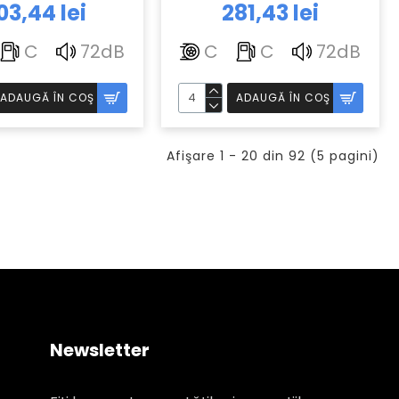
BARUM
03,44 lei
281,43 lei
C
72dB
C
C
72dB
ADAUGĂ ÎN COŞ
ADAUGĂ ÎN COŞ
Afişare 1 - 20 din 92 (5 pagini)
Newsletter