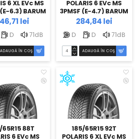
IS 6 XL EVc MS
POLARIS 6 EVc MS
(E-6.3) BARUM
3PMSF (E-4.7) BARUM
46,71 lei
284,84 lei
D
71dB
D
D
71dB
ADAUGĂ ÎN COŞ
ADAUGĂ ÎN COŞ
/65R15 88T
185/65R15 92T
RIS 6 EVc MS
POLARIS 6 XL EVc MS