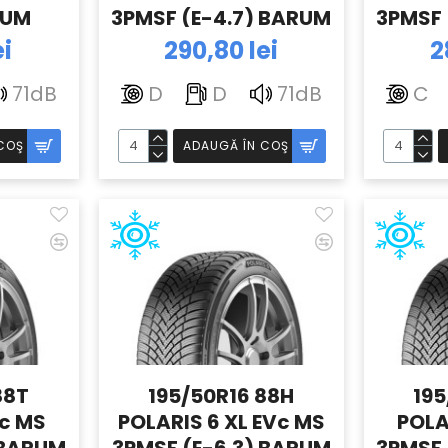
RUM
3PMSF (E-4.7) BARUM
3PMSF 
ei
290,80 lei
2
71dB
D
D
71dB
C
COŞ
ADAUGĂ ÎN COŞ
88T
195/50R16 88H
195
Vc MS
POLARIS 6 XL EVc MS
POLA