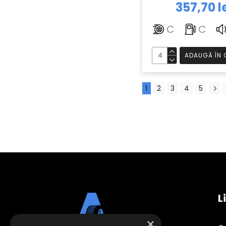
357,70 l
C
C
ADAUGĂ ÎN 
1
2
3
4
5
L
×