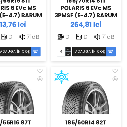
5/65R15 81T
165/70R14 81T
RIS 6 EVc MS
POLARIS 6 EVc MS
(E-4.7) BARUM
3PMSF (E-4.7) BARUM
13,76 lei
264,81 lei
D
71dB
D
D
71dB
ADAUGĂ ÎN COŞ
ADAUGĂ ÎN COŞ
/55R16 87T
185/60R14 82T