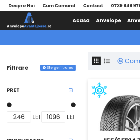
Despre Noi
Cum Comand
Contact
0739 849 97
Acasa
Anvelope
Anve
BARUM
Com
Filtrare
Sterge filtrarea
PRET
LEI
LEI