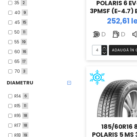
POLARIS 6 E
35
2
255
7
3PMSF (E-4.7)
40
9
252,61 le
45
15
50
11
D
D
55
19
ADAUGĂ ÎN 
60
16
65
17
70
3
DIAMETRU
R14
6
R15
11
R16
18
R17
185/60R16 
18
POLARIS 5 MS
R18
19