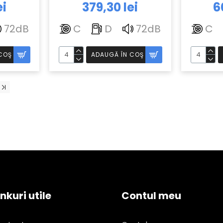
ei
379,30 lei
6
72dB
C
D
72dB
C
COŞ
ADAUGĂ ÎN COŞ
inkuri utile
Contul meu