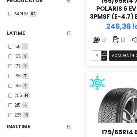
155/65R14 
PRODUCATOR
POLARIS 6 E
BARUM
92
3PMSF (E-4.7)
246,36 l
LATIME
D
D
155
1
ADAUGĂ ÎN 
165
3
175
2
185
7
195
7
205
14
215
17
225
16
235
13
INALTIME
175/65R14 
245
5