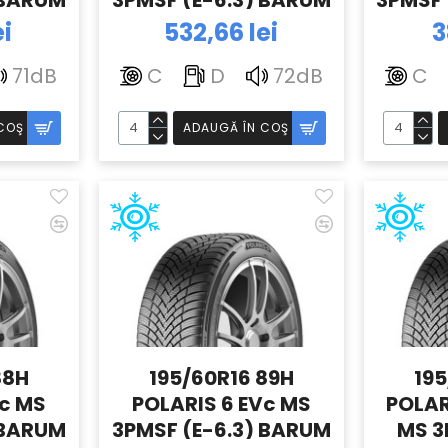
 BARUM
3PMSF (E-6.3) BARUM
3PMSF 
ei
532,66 lei
3
71dB
C
D
72dB
C
COŞ
ADAUGĂ ÎN COŞ
88H
195/60R16 89H
195
Vc MS
POLARIS 6 EVc MS
POLAR
 BARUM
3PMSF (E-6.3) BARUM
MS 3