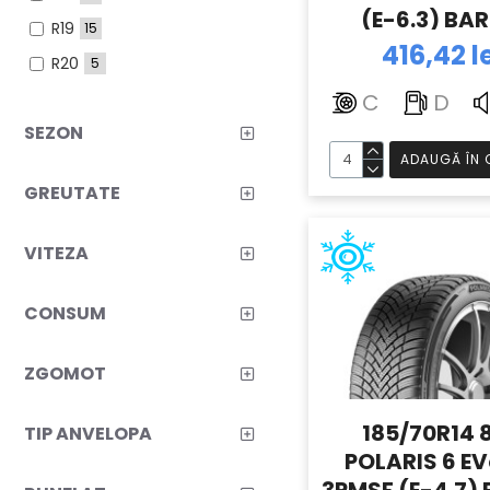
(E-6.3) BA
R19
15
416,42 l
R20
5
C
D
SEZON
ADAUGĂ ÎN 
GREUTATE
VITEZA
CONSUM
ZGOMOT
185/70R14 
TIP ANVELOPA
POLARIS 6 E