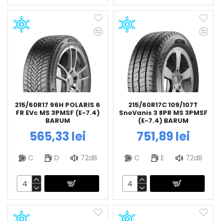
215/60R17 96H POLARIS 6
215/60R17C 109/107T
FR EVc MS 3PMSF (E-7.4)
SnoVanis 3 8PR MS 3PMSF
BARUM
(E-7.4) BARUM
565,33 lei
751,89 lei
C
D
72dB
C
E
72dB