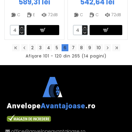
589,31 lei
542,64 lei
C
E
72dB
C
C
72dB
2
3
4
5
6
7
8
9
10
Afişare 101 - 120 din 265 (14 pagini)
office@anvelopeavantajoase.ro