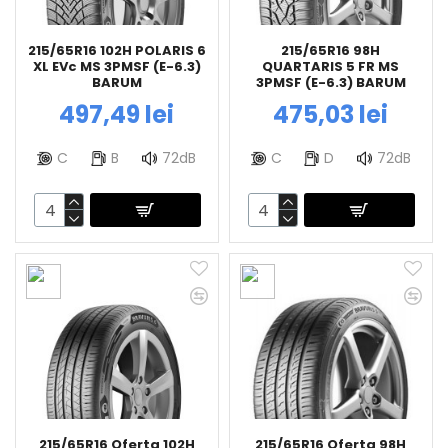
215/65R16 102H POLARIS 6
215/65R16 98H
XL EVc MS 3PMSF (E-6.3)
QUARTARIS 5 FR MS
BARUM
3PMSF (E-6.3) BARUM
497,49 lei
475,03 lei
C
B
72dB
C
D
72dB
215/65R16 Oferta 102H
215/65R16 Oferta 98H