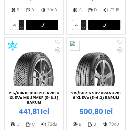
B
B
70dB
C
D
72dB
215/60R16 99H POLARIS 6
215/60R16 99V BRAVURIS
XL EVc MS 3PMSF (E-6.3)
6 XL EVc (E-6.3) BARUM
BARUM
441,81 lei
500,80 lei
C
C
72dB
B
B
70dB