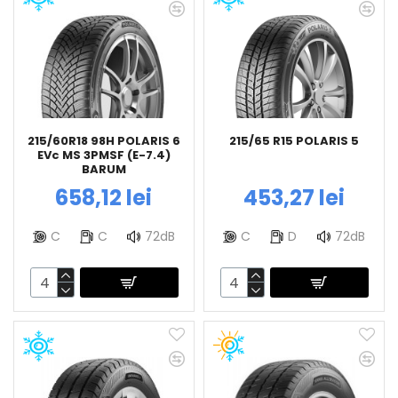
215/60R18 98H POLARIS 6
215/65 R15 POLARIS 5
EVc MS 3PMSF (E-7.4)
BARUM
658,12 lei
453,27 lei
C
C
72dB
C
D
72dB