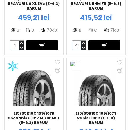
BRAVURIS 6 XL EVc (E-6.3)
BRAVURIS 5HM FR (E-6.3)
BARUM
BARUM
459,21 lei
415,52 lei
B
B
70dB
B
C
71dB
215/65R16C 109/107R
215/65R16C 109/107T
SnoVanis 3 8PR MS 3PMSF
Vanis 3 8PR (E-6.3)
(E-6.3) BARUM
BARUM