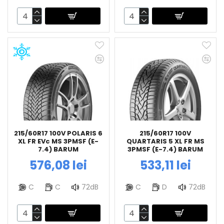
215/60R17 100V POLARIS 6
215/60R17 100V
XL FR EVc MS 3PMSF (E-
QUARTARIS 5 XL FR MS
7.4) BARUM
3PMSF (E-7.4) BARUM
576,08 lei
533,11 lei
C
C
72dB
C
D
72dB