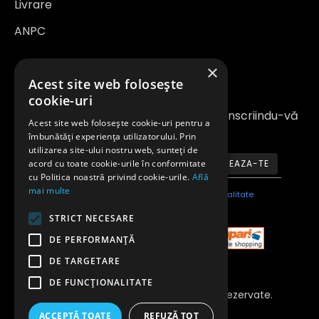
Livrare
ANPC
×
Newsletter
Acest site web folosește
cookie-uri
Fiți la curent cu noutățile și promoțiile înscriindu-vă
Acest site web folosește cookie-uri pentru a
la newsletter-ul nostru
îmbunătăți experiența utilizatorului. Prin
utilizarea site-ului nostru web, sunteți de
acord cu toate cookie-urile în conformitate
ABONEAZA-TE
cu Politica noastră privind cookie-urile.
Află
mai multe
Am citit şi sunt de acord cu
Politica de confidentialitate
STRICT NECESARE
DE PERFORMANȚĂ
DE TARGETARE
DE FUNCŢIONALITATE
Copyright 2023 © Toate Drepturile Rezervate.
Anvelopeavantajoase.ro
ACCEPTĂ TOATE
REFUZĂ TOT