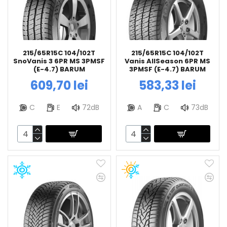
215/65R15C 104/102T
215/65R15C 104/102T
SnoVanis 3 6PR MS 3PMSF
Vanis AllSeason 6PR MS
(E-4.7) BARUM
3PMSF (E-4.7) BARUM
609,70 lei
583,33 lei
C
E
72dB
A
C
73dB