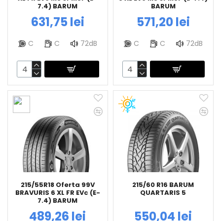
7.4) BARUM
BARUM
631,75 lei
571,20 lei
C
C
72dB
C
C
72dB
215/55R18 Oferta 99V
215/60 R16 BARUM
BRAVURIS 6 XL FR EVc (E-
QUARTARIS 5
7.4) BARUM
489,26 lei
550,04 lei