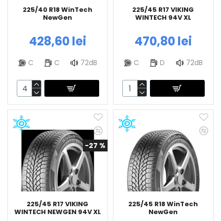
225/40 R18 WinTech
225/45 R17 VIKING
NewGen
WINTECH 94V XL
428,60 lei
470,80 lei
C
C
72dB
C
D
72dB
-27 %
225/45 R17 VIKING
225/45 R18 WinTech
WINTECH NEWGEN 94V XL
NewGen