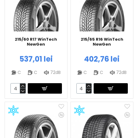
215/60 R17 WinTech
215/65 R16 WinTech
NewGen
NewGen
537,01 lei
402,76 lei
C
C
72dB
C
C
72dB