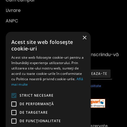
Livrare
ANPC
×
Newsletter
Acest site web folosește
cookie-uri
Fiți la curent cu noutățile și promoțiile înscriindu-vă
Acest site web folosește cookie-uri pentru a
la newsletter-ul nostru
îmbunătăți experiența utilizatorului. Prin
utilizarea site-ului nostru web, sunteți de
acord cu toate cookie-urile în conformitate
ABONEAZA-TE
cu Politica noastră privind cookie-urile.
Află
mai multe
Am citit şi sunt de acord cu
Politica de confidentialitate
STRICT NECESARE
DE PERFORMANȚĂ
DE TARGETARE
DE FUNCŢIONALITATE
Copyright 2023 © Toate Drepturile Rezervate.