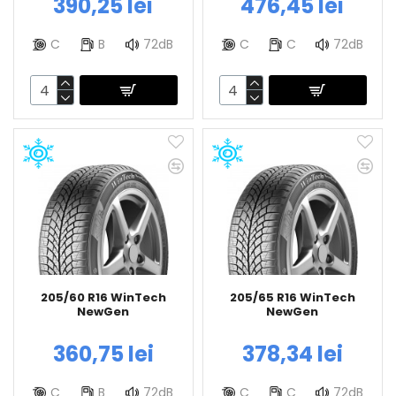
390,25 lei
476,45 lei
C
B
72dB
C
C
72dB
205/60 R16 WinTech
205/65 R16 WinTech
NewGen
NewGen
360,75 lei
378,34 lei
C
B
72dB
C
C
72dB