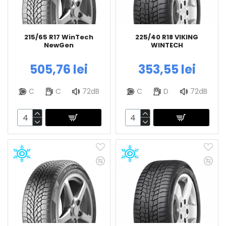
215/65 R17 WinTech
225/40 R18 VIKING
NewGen
WINTECH
505,76 lei
353,55 lei
C
C
72dB
C
D
72dB