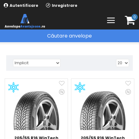
Autentificare
Inregistrare
0
Căutare anvelope
ANVELOPE IARNA
VIKING
205/55 R16 WinTech
205/55 R16 WinTech