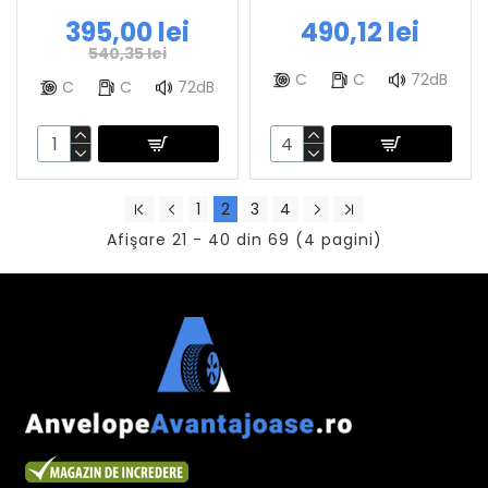
395,00 lei
490,12 lei
540,35 lei
C
C
72dB
C
C
72dB
1
2
3
4
Afişare 21 - 40 din 69 (4 pagini)