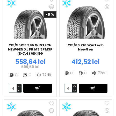
-6 %
215/55R18 99V WINTECH
215/60 R16 WinTech
NEWGEN XL FR MS 3PMSF
NewGen
(E-7.4) VIKING
558,64 lei
412,52 lei
596,59 lei
C
C
72dB
C
C
72dB