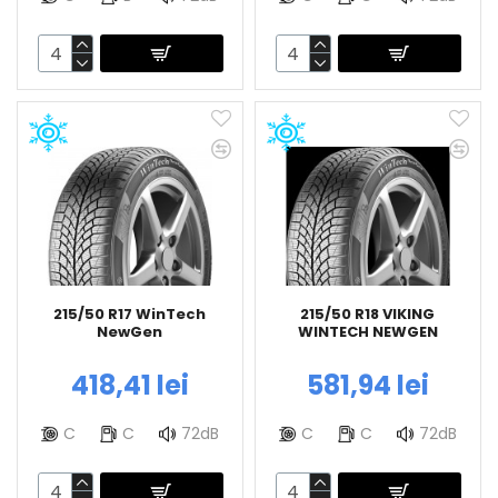
215/50 R17 WinTech
215/50 R18 VIKING
NewGen
WINTECH NEWGEN
418,41 lei
581,94 lei
C
C
72dB
C
C
72dB