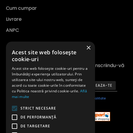
Cum cumpar
Livrare
ANPC
×
Newsletter
Acest site web folosește
cookie-uri
Fiți la curent cu noutățile și promoțiile înscriindu-vă
Acest site web folosește cookie-uri pentru a
la newsletter-ul nostru
îmbunătăți experiența utilizatorului. Prin
utilizarea site-ului nostru web, sunteți de
acord cu toate cookie-urile în conformitate
ABONEAZA-TE
cu Politica noastră privind cookie-urile.
Află
mai multe
Am citit şi sunt de acord cu
Politica de confidentialitate
STRICT NECESARE
DE PERFORMANȚĂ
DE TARGETARE