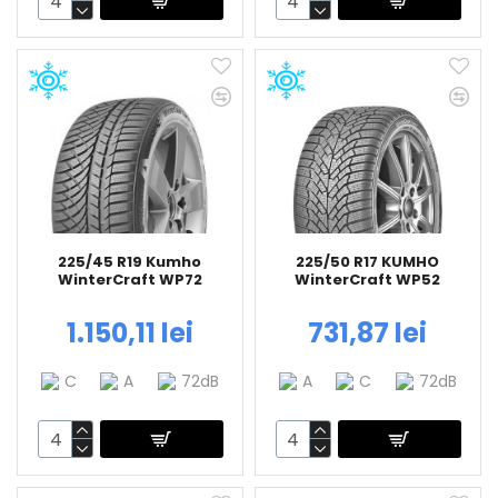
225/45 R19 Kumho
225/50 R17 KUMHO
WinterCraft WP72
WinterCraft WP52
1.150,11 lei
731,87 lei
C
A
72dB
A
C
72dB