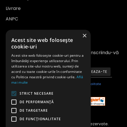
Livrare
ANPC
×
Newsletter
Acest site web folosește
cookie-uri
Fiți la curent cu noutățile și promoțiile înscriindu-vă
Acest site web folosește cookie-uri pentru a
la newsletter-ul nostru
îmbunătăți experiența utilizatorului. Prin
utilizarea site-ului nostru web, sunteți de
acord cu toate cookie-urile în conformitate
ABONEAZA-TE
cu Politica noastră privind cookie-urile.
Află
mai multe
Am citit şi sunt de acord cu
Politica de confidentialitate
STRICT NECESARE
DE PERFORMANȚĂ
DE TARGETARE
DE FUNCŢIONALITATE
Copyright 2023 © Toate Drepturile Rezervate.