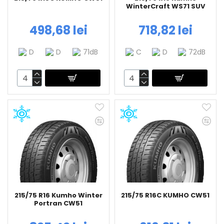
WinterCraft WS71 SUV
498,68 lei
718,82 lei
D
D
71dB
C
D
72dB
215/75 R16 Kumho Winter
215/75 R16C KUMHO CW51
Portran CW51