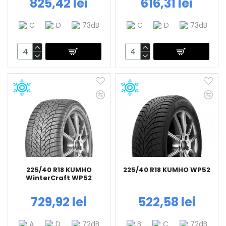
825,42 lei
616,31 lei
C
D
73dB
C
D
73dB
225/40 R18 KUMHO
225/40 R18 KUMHO WP52
WinterCraft WP52
729,92 lei
522,58 lei
A
D
72dB
B
C
72dB