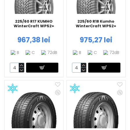
225/60 R17 KUMHO
225/60 R18 Kumho
WinterCraft WP52+
WinterCraft WP52+
967,38 lei
975,27 lei
B
C
72dB
B
C
72dB