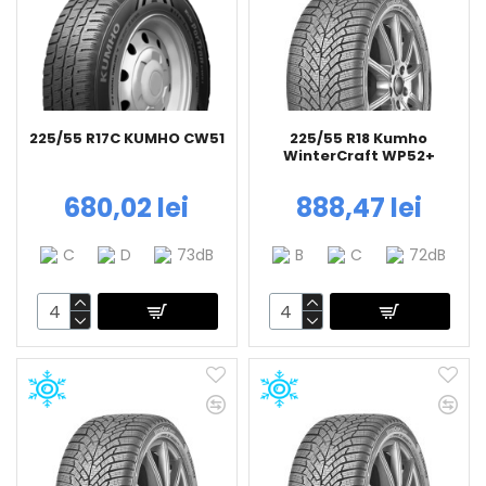
225/55 R17C KUMHO CW51
225/55 R18 Kumho
WinterCraft WP52+
680,02 lei
888,47 lei
C
D
73dB
B
C
72dB