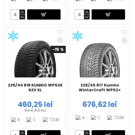
-15 %
225/40 R18 KUMHO WP52K
225/45 R17 Kumho
92V XL
WinterCraft WP52+
460,25 lei
676,62 lei
544,63 lei
A
C
72dB
B
C
72dB