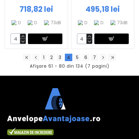
718,82 lei
495,18 lei
D
D
73dB
D
D
73dB
1
2
3
4
5
6
7
Afişare 61 - 80 din 134 (7 pagini)