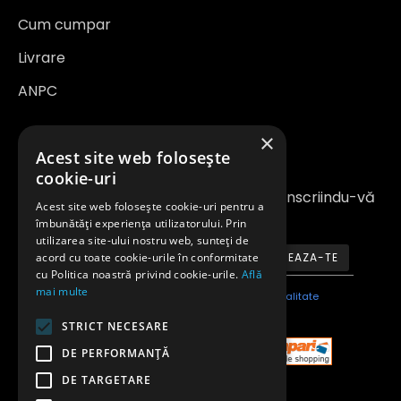
Cum cumpar
Livrare
ANPC
×
Newsletter
Acest site web folosește
cookie-uri
Fiți la curent cu noutățile și promoțiile înscriindu-vă
Acest site web folosește cookie-uri pentru a
la newsletter-ul nostru
îmbunătăți experiența utilizatorului. Prin
utilizarea site-ului nostru web, sunteți de
acord cu toate cookie-urile în conformitate
ABONEAZA-TE
cu Politica noastră privind cookie-urile.
Află
mai multe
Am citit şi sunt de acord cu
Politica de confidentialitate
STRICT NECESARE
DE PERFORMANȚĂ
DE TARGETARE