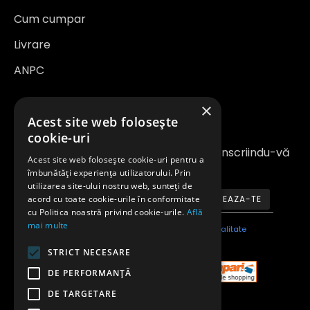
Cum cumpar
Livrare
ANPC
×
Newsletter
Acest site web folosește
cookie-uri
Fiți la curent cu noutățile și promoțiile înscriindu-vă
Acest site web folosește cookie-uri pentru a
la newsletter-ul nostru
îmbunătăți experiența utilizatorului. Prin
utilizarea site-ului nostru web, sunteți de
acord cu toate cookie-urile în conformitate
ABONEAZA-TE
cu Politica noastră privind cookie-urile.
Află
mai multe
Am citit şi sunt de acord cu
Politica de confidentialitate
STRICT NECESARE
DE PERFORMANȚĂ
DE TARGETARE