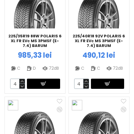
225/35R19 88W POLARIS 6
225/40R18 92V POLARIS 6
XL FR EVc MS 3PMSF (E-
XL FR EVc MS 3PMSF (E-
7.4) BARUM
7.4) BARUM
985,33 lei
490,12 lei
C
D
72dB
C
C
72dB