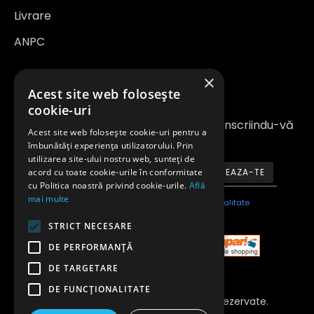
Livrare
ANPC
×
Newsletter
Acest site web folosește
cookie-uri
Fiți la curent cu noutățile și promoțiile înscriindu-vă
Acest site web folosește cookie-uri pentru a
la newsletter-ul nostru
îmbunătăți experiența utilizatorului. Prin
utilizarea site-ului nostru web, sunteți de
acord cu toate cookie-urile în conformitate
ABONEAZA-TE
cu Politica noastră privind cookie-urile.
Află
mai multe
Am citit şi sunt de acord cu
Politica de confidentialitate
STRICT NECESARE
DE PERFORMANȚĂ
DE TARGETARE
DE FUNCŢIONALITATE
Copyright 2023 © Toate Drepturile Rezervate.