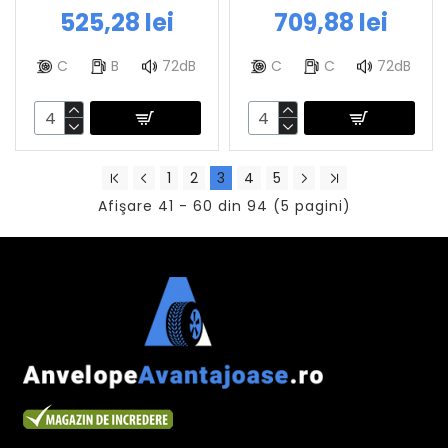
525,28 lei
709,88 lei
C
B
72dB
C
C
72dB
1
2
3
4
5
Afişare 41 - 60 din 94 (5 pagini)