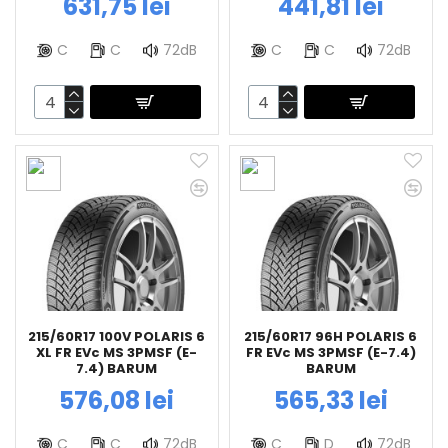
631,75 lei
441,81 lei
C
C
72dB
C
C
72dB
215/60R17 100V POLARIS 6
215/60R17 96H POLARIS 6
XL FR EVc MS 3PMSF (E-
FR EVc MS 3PMSF (E-7.4)
7.4) BARUM
BARUM
576,08 lei
565,33 lei
C
C
72dB
C
D
72dB