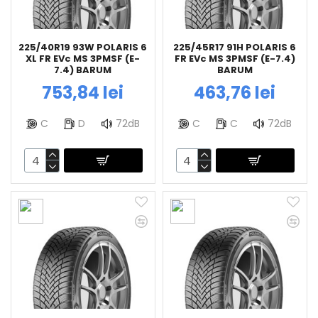
225/40R19 93W POLARIS 6
225/45R17 91H POLARIS 6
XL FR EVc MS 3PMSF (E-
FR EVc MS 3PMSF (E-7.4)
7.4) BARUM
BARUM
753,84 lei
463,76 lei
C
D
72dB
C
C
72dB