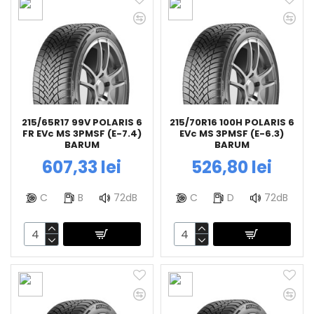
215/65R17 99V POLARIS 6
215/70R16 100H POLARIS 6
FR EVc MS 3PMSF (E-7.4)
EVc MS 3PMSF (E-6.3)
BARUM
BARUM
607,33 lei
526,80 lei
C
B
72dB
C
D
72dB