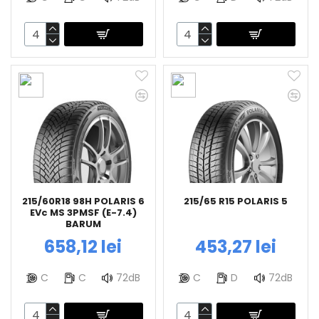
215/60R18 98H POLARIS 6
215/65 R15 POLARIS 5
EVc MS 3PMSF (E-7.4)
BARUM
658,12 lei
453,27 lei
C
C
72dB
C
D
72dB