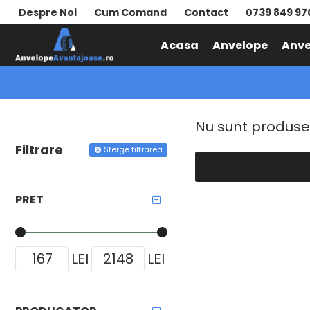
Despre Noi
Cum Comand
Contact
0739 849 97
Acasa
Anvelope
Anve
ANVELOPE IARNA
Alti producatori
Nu sunt produse
Filtrare
Sterge filtrarea
PRET
LEI
LEI