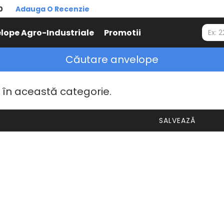
0
Adauga O Recenzie
lope Agro-Industriale
Promotii
Căutare anvelope
 în această categorie.
SALVEAZĂ