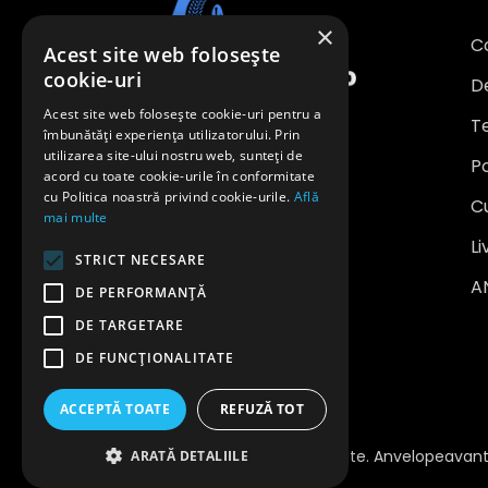
×
C
Acest site web folosește
cookie-uri
D
Acest site web folosește cookie-uri pentru a
Te
îmbunătăți experiența utilizatorului. Prin
utilizarea site-ului nostru web, sunteți de
Po
office@anvelopeavantajoase.ro
acord cu toate cookie-urile în conformitate
0739 849 970
cu Politica noastră privind cookie-urile.
Află
C
mai multe
SC SAFE WHEELS INVEST SRL
Li
STRICT NECESARE
CUI: RO 24704208
A
Reg. Com.: J22/3284/2008
DE PERFORMANȚĂ
Capital social: 500 lei
DE TARGETARE
DE FUNCŢIONALITATE
ACCEPTĂ TOATE
REFUZĂ TOT
Copyright 2023 © Toate Drepturile Rezervate. Anvelopeavant
ARATĂ DETALIILE