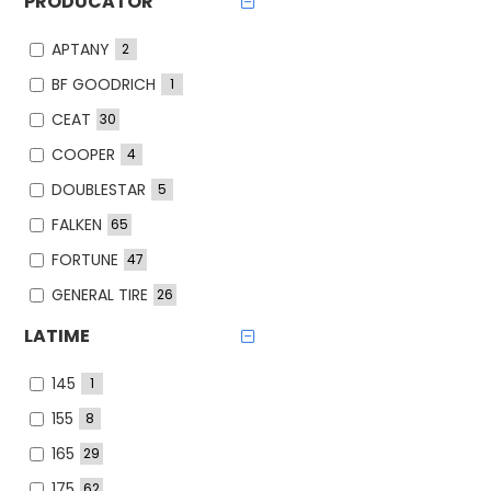
PRODUCATOR
APTANY
2
BF GOODRICH
1
CEAT
30
COOPER
4
DOUBLESTAR
5
FALKEN
65
FORTUNE
47
GENERAL TIRE
26
GITI
29
LATIME
GOLDLINE
1
145
1
GOODRIDE
8
155
8
GRIPMAX
68
165
29
GT Radial
46
175
62