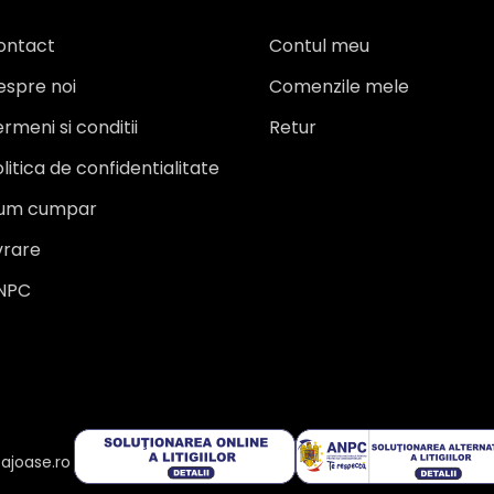
ontact
Contul meu
espre noi
Comenzile mele
rmeni si conditii
Retur
litica de confidentialitate
um cumpar
vrare
NPC
ajoase.ro