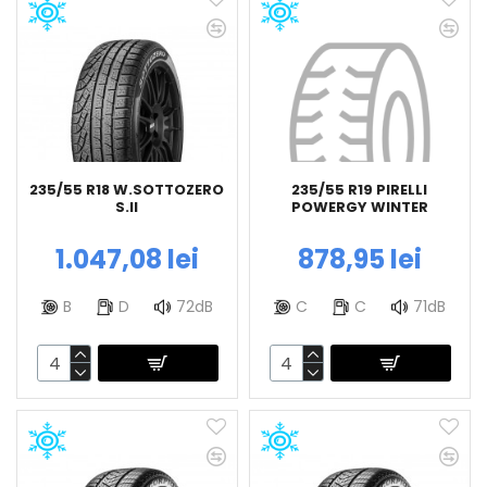
235/55 R18 W.SOTTOZERO
235/55 R19 PIRELLI
S.II
POWERGY WINTER
1.047,08 lei
878,95 lei
B
D
72dB
C
C
71dB