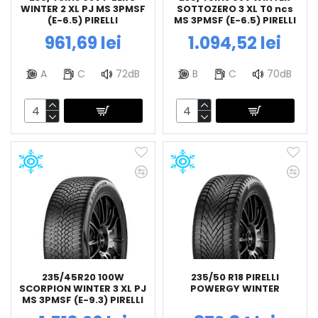
WINTER 2 XL PJ MS 3PMSF
SOTTOZERO 3 XL T0 ncs
(E-6.5) PIRELLI
MS 3PMSF (E-6.5) PIRELLI
961,69 lei
1.094,52 lei
A
C
72dB
B
C
70dB
235/45R20 100W
235/50 R18 PIRELLI
SCORPION WINTER 3 XL PJ
POWERGY WINTER
MS 3PMSF (E-9.3) PIRELLI