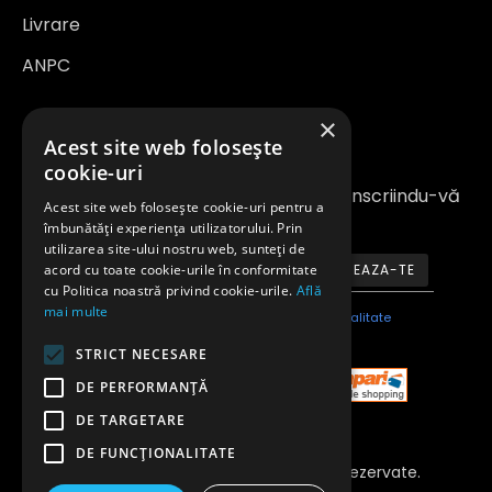
Livrare
ANPC
×
Newsletter
Acest site web folosește
cookie-uri
Fiți la curent cu noutățile și promoțiile înscriindu-vă
Acest site web folosește cookie-uri pentru a
la newsletter-ul nostru
îmbunătăți experiența utilizatorului. Prin
utilizarea site-ului nostru web, sunteți de
acord cu toate cookie-urile în conformitate
ABONEAZA-TE
cu Politica noastră privind cookie-urile.
Află
mai multe
Am citit şi sunt de acord cu
Politica de confidentialitate
STRICT NECESARE
DE PERFORMANȚĂ
DE TARGETARE
DE FUNCŢIONALITATE
Copyright 2023 © Toate Drepturile Rezervate.