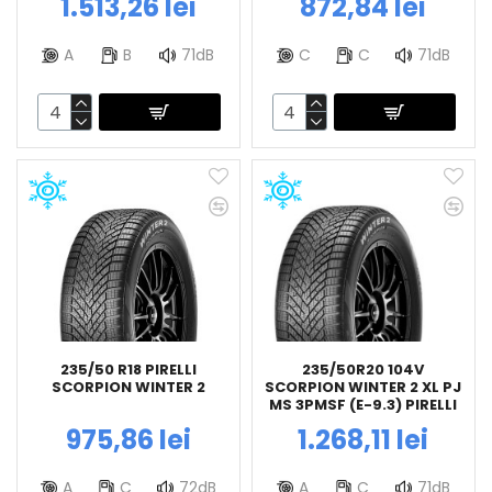
1.513,26 lei
872,84 lei
A
B
71dB
C
C
71dB
235/50 R18 PIRELLI
235/50R20 104V
SCORPION WINTER 2
SCORPION WINTER 2 XL PJ
MS 3PMSF (E-9.3) PIRELLI
975,86 lei
1.268,11 lei
A
C
72dB
A
C
71dB