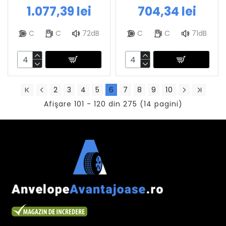
1.077,39 lei
704,34 lei
C
C
72dB
C
C
71dB
2
3
4
5
6
7
8
9
10
Afişare 101 - 120 din 275 (14 pagini)