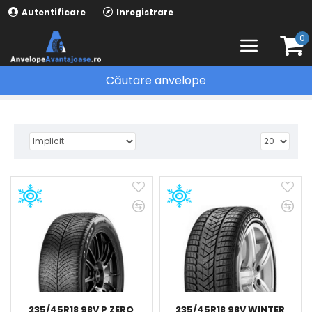
Autentificare
Inregistrare
0
Căutare anvelope
PIRELLI
235/45R18 98V P ZERO
235/45R18 98V WINTER