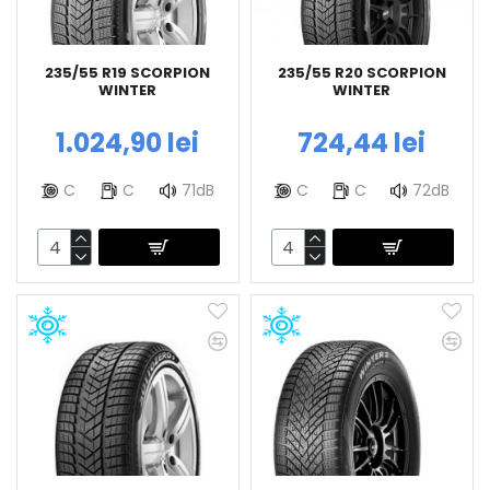
235/55 R19 SCORPION
235/55 R20 SCORPION
WINTER
WINTER
1.024,90 lei
724,44 lei
C
C
71dB
C
C
72dB