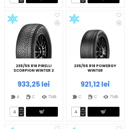
235/55 R18 PIRELLI
235/55 R18 POWERGY
SCORPION WINTER 2
WINTER
933,25 lei
921,12 lei
A
C
71dB
C
C
71dB