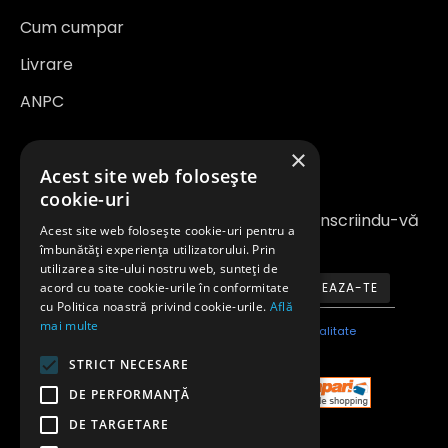
Cum cumpar
Livrare
ANPC
×
Newsletter
Acest site web folosește
cookie-uri
Fiți la curent cu noutățile și promoțiile înscriindu-vă
Acest site web folosește cookie-uri pentru a
la newsletter-ul nostru
îmbunătăți experiența utilizatorului. Prin
utilizarea site-ului nostru web, sunteți de
acord cu toate cookie-urile în conformitate
ABONEAZA-TE
cu Politica noastră privind cookie-urile.
Află
mai multe
Am citit şi sunt de acord cu
Politica de confidentialitate
STRICT NECESARE
DE PERFORMANȚĂ
DE TARGETARE