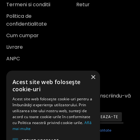
Termeni si conditii
Retur
Politica de
confidentialitate
Cum cumpar
Livrare
ANPC
×
Newsletter
Acest site web folosește
cookie-uri
Fiți la curent cu noutățile și promoțiile înscriindu-vă
Acest site web folosește cookie-uri pentru a
la newsletter-ul nostru
îmbunătăți experiența utilizatorului. Prin
utilizarea site-ului nostru web, sunteți de
acord cu toate cookie-urile în conformitate
ABONEAZA-TE
cu Politica noastră privind cookie-urile.
Află
mai multe
Am citit şi sunt de acord cu
Politica de confidentialitate