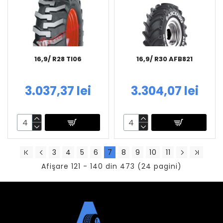
16,9/ R28 TI06
16,9/ R30 AFB821
3.037,37 lei
3.304,07 lei
3
4
5
6
7
8
9
10
11
Afişare 121 - 140 din 473 (24 pagini)